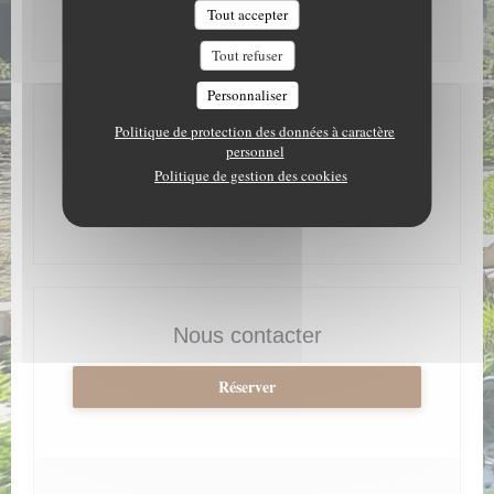
Tout accepter
* Uniquement sur réservation
Tout refuser
Personnaliser
Adresse
Politique de protection des données à caractère
personnel
Politique de gestion des cookies
((ouvre une nouv
1400 route de l'ormay 73260 Avanchers (Les)
04 79 09 83 76
Nous contacter
Réserver