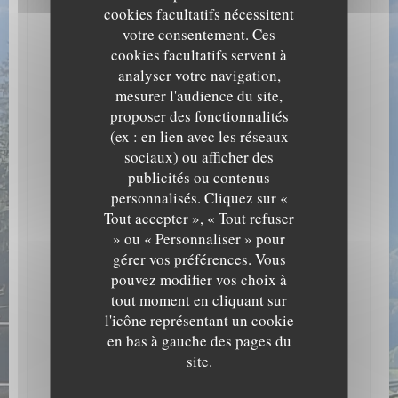
Cuisine
cookies facultatifs nécessitent
Traditionnelle Savoyarde, Cuisine du marché
votre consentement. Ces
cookies facultatifs servent à
Type de restaurant
analyser votre navigation,
Restaurant Savoyard, Restaurant Traditionnel
mesurer l'audience du site,
proposer des fonctionnalités
Services
(ex : en lien avec les réseaux
Privatisation, Accès Wifi, Terrasse couverte
sociaux) ou afficher des
Moyens de paiement
publicités ou contenus
Eurocard/Mastercard, Espèces, Visa, Chèques, Carte
personnalisés. Cliquez sur «
Bleue
Tout accepter », « Tout refuser
» ou « Personnaliser » pour
gérer vos préférences. Vous
pouvez modifier vos choix à
Horaires
tout moment en cliquant sur
l'icône représentant un cookie
Lundi
Fermé
en bas à gauche des pages du
site.
Mar
-
Dim
12h00 - 13h45
19h00 - 21h00 *
•