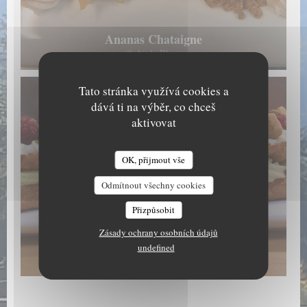
Ananas Chataigne
© Aigle Blanc
Tato stránka využívá cookies a
dává ti na výběr, co chceš
aktivovat
OK, přijmout vše
Odmítnout všechny cookies
Přizpůsobit
Zásady ochrany osobních údajů
Eclair Pistache Framboise
undefined
© Aigle Blanc