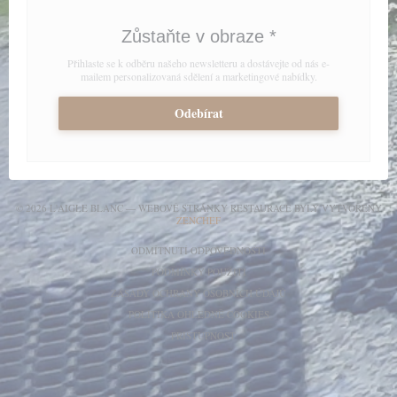
Zůstaňte v obraze
*
Přihlaste se k odběru našeho newsletteru a dostávejte od nás e-
mailem personalizovaná sdělení a marketingové nabídky.
Odebírat
© 2026 L'AIGLE BLANC — WEBOVÉ STRÁNKY RESTAURACE BYLY VYTVOŘENY
((OTEVŘE SE V NOVÉM OKNĚ))
ZENCHEF
((OTEVŘE SE V NOVÉM OKN
ODMÍTNUTÍ ODPOVĚDNOSTI
((OTEVŘE SE V NOVÉM OKNĚ))
PODMÍNKY POUŽITÍ
((OTEVŘE SE V NOVÉM
ZÁSADY OCHRANY OSOBNÍCH ÚDAJŮ
((OTEVŘE SE V NOVÉM OKN
POLITIKA OHLEDNĚ COOKIES
((OTEVŘE SE V NOVÉM OKNĚ))
PRISTUPNOST