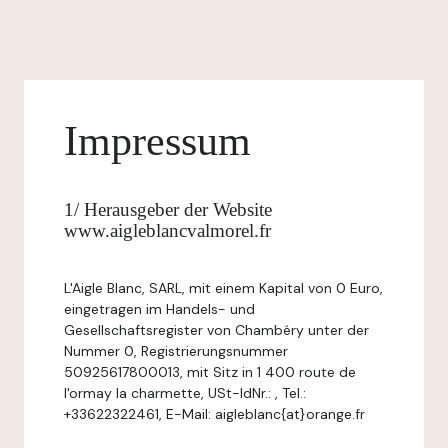
Impressum
1/ Herausgeber der Website
www.aigleblancvalmorel.fr
L'Aigle Blanc, SARL, mit einem Kapital von 0 Euro,
eingetragen im Handels- und
Gesellschaftsregister von Chambéry unter der
Nummer 0, Registrierungsnummer
50925617800013, mit Sitz in 1 400 route de
l'ormay la charmette, USt-IdNr.: , Tel.:
+33622322461, E-Mail: aigleblanc{at}orange.fr