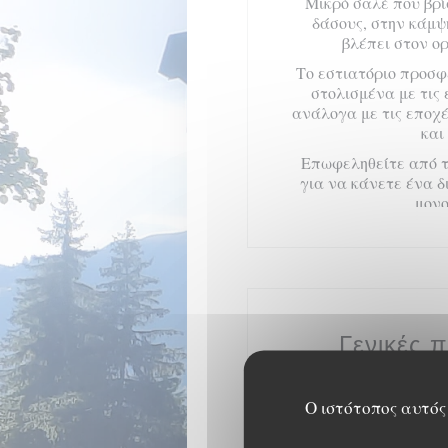
Μικρό σαλέ που βρί
δάσους, στην κάμψ
βλέπει στον ορ
Το εστιατόριο προσφ
στολισμένα με τις
ανάλογα με τις εποχ
και
Επωφεληθείτε από τ
για να κάνετε ένα 
μονο
Γενικές 
Κο
Ο ιστότοπος αυτός 
Κουζίνα Savoya
Τύπος 