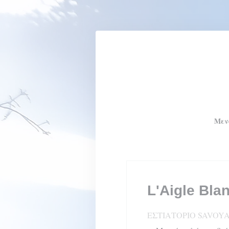
Πίνακας διαχείρισης "Μπισκότων" (Cookies)
Μεν
L'Aigle Bla
ΕΣΤΙΑΤΌΡΙΟ SAVOY