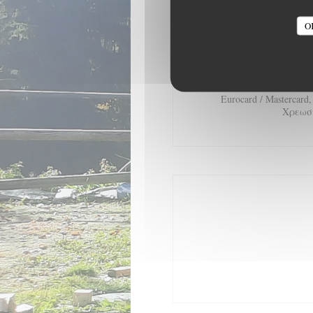
Εστιατόριο Savoyard
O
Υπ
Ιδιωτική μίσθωση, 
Μέθοδο
Eurocard / Mastercard
Χρεωσ