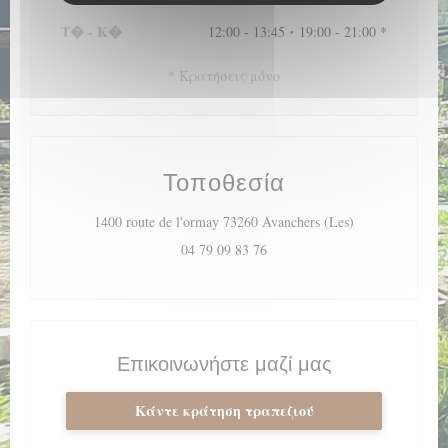
Τ�
-
Κ�
12:00 - 13:45
19:00 - 21:00 *
•
* Κρατήσεις μόνο
Τοποθεσία
((ανοίγει σε ν
1400 route de l'ormay 73260 Avanchers (Les)
04 79 09 83 76
Επικοινωνήστε μαζί μας
Κάντε κράτηση τραπεζιού