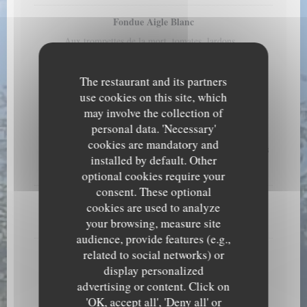
Fondue Aigle Blanc
Aux trompettes de la mort, tomates, lardons...
Allergens list
25,50 EUR
The restaurant and its partners
use cookies on this site, which
Menu Enfant
may involve the collection of
personal data. 'Necessary'
Steak haché pur bœuf ou poulet pané maison
cookies are mandatory and
Accompagné de pommes de terre sautées ou de légumes
installed by default. Other
14,00 EUR
optional cookies require your
consent. These optional
Tartiflette, Tartichèvre, Croziflette
cookies are used to analyze
15,50 EUR
your browsing, measure site
audience, provide features (e.g.,
related to social networks) or
Dessert : Glace 1 boule ou Fondant au chocolat
display personalized
advertising or content. Click on
Les Fromages
'OK, accept all', 'Deny all' or