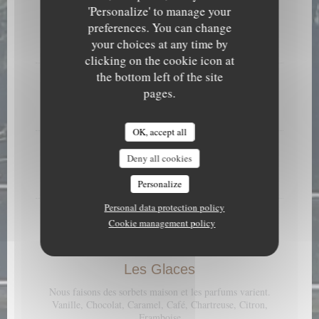
'Personalize' to manage your
Faisselle aux fruits rouges
Allergens list
preferences. You can change
your choices at any time by
8,00 EUR
clicking on the cookie icon at
the bottom left of the site
Faisselle crème
pages.
Allergens list
6,50 EUR
OK, accept all
Faisselle nature 100g
Deny all cookies
Allergens list
6,00 EUR
Personalize
Personal data protection policy
Assiette de fromages affinés
Cookie management policy
12,00 EUR
Les Glaces
Nous faisons des sorbets maison et les parfums varient.
Vanille, Chocolat, Caramel, Café, Chartreuse, Citron,
Framboise