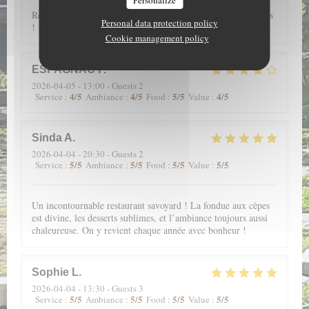
Personalize
Restaurant très agréable, plats excellents, nous recommandons
Personal data protection policy
!
Cookie management policy
ESPAGNAC
F
2026-04-05
- 13:00 - Guests 2
4
/5
4
/5
5
/5
4
/5
Service
:
Ambiance
:
Food
:
Value
:
Sinda
A
2026-04-04
- 20:30 - Guests 2
5
/5
5
/5
5
/5
5
/5
Service
:
Ambiance
:
Food
:
Value
:
Un incontournable restaurant savoyard ! La fondue aux cèpes
est divine, les desserts sublimes, et l’ambiance toujours aussi
chaleureuse. On y revient chaque année avec bonheur !
Sophie
L
2026-04-04
- 13:30 - Guests 3
5
/5
5
/5
5
/5
5
/5
Service
:
Ambiance
:
Food
:
Value
: