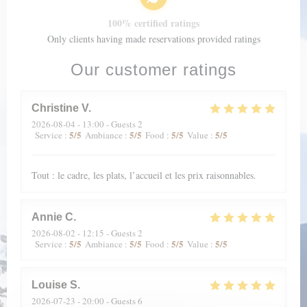
100% certified ratings
Only clients having made reservations provided ratings
Our customer ratings
Christine
V
2026-08-04
- 13:00 - Guests 2
5
/5
5
/5
5
/5
5
/5
Service
:
Ambiance
:
Food
:
Value
:
Tout : le cadre, les plats, l’accueil et les prix raisonnables.
Annie
C
2026-08-02
- 12:15 - Guests 2
5
/5
5
/5
5
/5
5
/5
Service
:
Ambiance
:
Food
:
Value
:
Louise
S
2026-07-23
- 20:00 - Guests 6