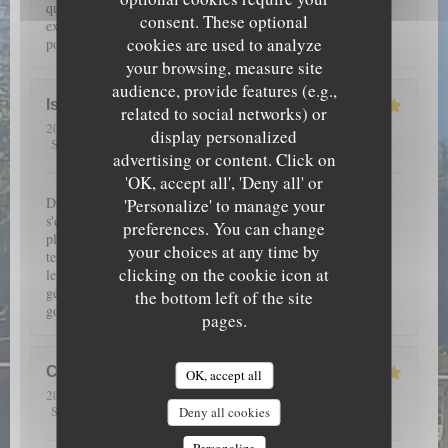
qualité (encornets farcis et pièce de vieux fondante par
consent. These optional
exemple). Service agréable. Et petite liqueur maison de
cookies are used to analyze
pomme de pin à la fin, à goûter impérativement !
your browsing, measure site
audience, provide features (e.g.,
Isabelle
B
related to social networks) or
2026-07-12
- 19:30 - Guests 2
display personalized
5
/5
5
/5
5
/5
5
/5
Service
:
Ambiance
:
Food
:
Value
:
advertising or content. Click on
'OK, accept all', 'Deny all' or
Dans un superbe cadre au milieu de la nature, nos papilles
'Personalize' to manage your
s'éveillent grâce aux saveurs subtilement conjuguées dans des
preferences. You can change
plats fins et légers. De l'entrée au dessert, une farandole de
your choices at any time by
textures douces au caractère souligné, vous accompagne pour
clicking on the cookie icon at
le plus grand plaisir de la bouche. Enfin, le petit verre de
génépi, sympathiquement offert, clôture ce petit voyage
the bottom left of the site
gourmand.
pages.
Cyrielle
H
OK, accept all
2026-07-09
- 12:15 - Guests 2
5
/5
5
/5
5
/5
5
/5
Service
:
Ambiance
:
Food
:
Value
:
Deny all cookies