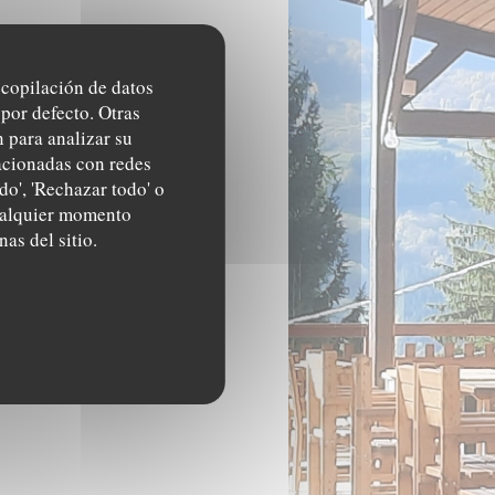
recopilación de datos
por defecto. Otras
 para analizar su
lacionadas con redes
do', 'Rechazar todo' o
cualquier momento
nas del sitio.