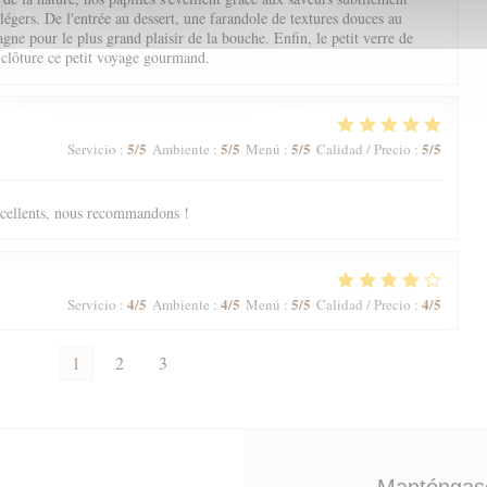
 légers. De l'entrée au dessert, une farandole de textures douces au
ne pour le plus grand plaisir de la bouche. Enfin, le petit verre de
 clôture ce petit voyage gourmand.
5
/5
5
/5
5
/5
5
/5
Servicio
:
Ambiente
:
Menú
:
Calidad / Precio
:
excellents, nous recommandons !
4
/5
4
/5
5
/5
4
/5
Servicio
:
Ambiente
:
Menú
:
Calidad / Precio
:
1
2
3