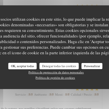
5
/5
5
/5
5
/5
5
/5
Servicio
:
Ambiente
:
Menú
:
Calidad / Precio
:
 socios utilizan cookies en este sitio, lo que puede implicar la 
ookies denominadas «necesarias» son obligatorias y se instalan 
arte qui nous régale toujours. Une mention spéciale aux pâtisseries qui
es requieren su consentimiento. Estas cookies opcionales sirven
nger.
a audiencia del sitio, ofrecer funcionalidades (por ejemplo, re
ublicidad o contenidos personalizados. Haga clic en 'Aceptar to
ara gestionar sus preferencias. Puede cambiar sus opciones en 
5
/5
5
/5
5
/5
4
/5
Servicio
:
Ambiente
:
Menú
:
Calidad / Precio
:
 en el icono de cookie en la parte inferior izquierda de las pági
eine nature avec une magnifique vue, l’Aigle Blanche vous offre une
OK, aceptar todas
Denegar todas las cookies
Personalizar
cis et pièce de vieux fondante par exemple). Service agréable. Et petite
Política de protección de datos personales
à la fin, à goûter impérativement !
Política de gestión de cookies
5
/5
5
/5
5
/5
5
/5
Servicio
:
Ambiente
:
Menú
:
Calidad / Precio
:
e la nature, nos papilles s'éveillent grâce aux saveurs subtilement