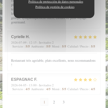
s'éveillent grâce aux saveurs subtilement conjuguées dans des
Política de protección de datos personales
plats fins et légers. De l'entrée au dessert, une farandole de
Política de gestión de cookies
textures douces au caractère souligné, vous accompagne pour
le plus grand plaisir de la bouche. Enfin, le petit verre de
génépi, sympathiquement offert, clôture ce petit voyage
gourmand.
Cyrielle
H
2026-07-09
- 12:15 - Invitados 2
5
/5
5
/5
5
/5
5
/5
Servicio
:
Ambiente
:
Menú
:
Calidad / Precio
:
Restaurant très agréable, plats excellents, nous recommandons
!
ESPAGNAC
F
2026-04-05
- 13:00 - Invitados 2
4
/5
4
/5
5
/5
4
/5
Servicio
:
Ambiente
:
Menú
:
Calidad / Precio
:
1
2
3