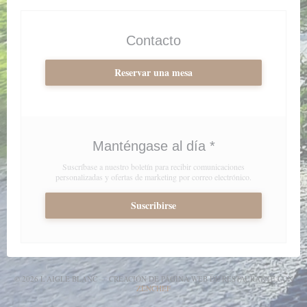
Contacto
Reservar una mesa
Manténgase al día
*
Suscríbase a nuestro boletín para recibir comunicaciones
personalizadas y ofertas de marketing por correo electrónico.
Suscribirse
© 2026 L'AIGLE BLANC — CREACIÓN DE PÁGINA WEB DE RESTAURANTE CON
((ABRE EN UNA NUEVA VENTANA))
ZENCHEF