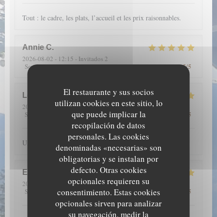
Tout : le cadre, les plats, l’accueil et les prix raisonnables.
Annie
C
2026-08-02
- 12:15 - Invitados 2
5
/5
5
/5
5
/5
5
/5
Servicio
:
Ambiente
:
Menú
:
Calidad / Precio
:
El restaurante y sus socios
Louise
S
utilizan cookies en este sitio, lo
2026-07-23
- 20:00 - Invitados 6
que puede implicar la
5
/5
5
/5
5
/5
5
/5
Servicio
:
Ambiente
:
Menú
:
Calidad / Precio
:
recopilación de datos
personales. Las cookies
Un accueil chaleureux, avec beaucoup de joie et de sourires
denominadas «necesarias» son
obligatorias y se instalan por
defecto. Otras cookies
Emmanuelle
A
opcionales requieren su
2026-07-17
- 13:00 - Invitados 4
consentimiento. Estas cookies
5
/5
5
/5
5
/5
5
/5
Servicio
:
Ambiente
:
Menú
:
Calidad / Precio
:
opcionales sirven para analizar
su navegación, medir la