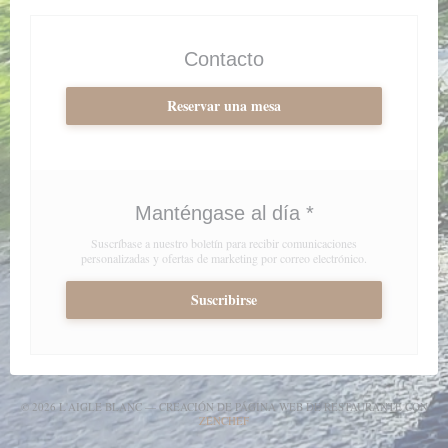
Contacto
Reservar una mesa
Manténgase al día
*
Suscríbase a nuestro boletín para recibir comunicaciones
personalizadas y ofertas de marketing por correo electrónico.
Suscribirse
© 2026 L'AIGLE BLANC — CREACIÓN DE PÁGINA WEB DE RESTAURANTE CON
((ABRE EN UNA NUEVA VENTANA))
ZENCHEF