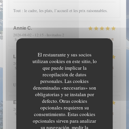
Tout : le cadre, les plats, l’accueil et les prix raisonnables.
Annie
C
2026-08-02
- 12:15 - Invitados 2
5
/5
5
/5
5
/5
5
/5
Servicio
:
Ambiente
:
Menú
:
Calidad / Precio
:
El restaurante y sus socios
Louise
S
utilizan cookies en este sitio, lo
2026-07-23
- 20:00 - Invitados 6
que puede implicar la
5
/5
5
/5
5
/5
5
/5
Servicio
:
Ambiente
:
Menú
:
Calidad / Precio
:
recopilación de datos
personales. Las cookies
Un accueil chaleureux, avec beaucoup de joie et de sourires
denominadas «necesarias» son
obligatorias y se instalan por
defecto. Otras cookies
Emmanuelle
A
opcionales requieren su
2026-07-17
- 13:00 - Invitados 4
consentimiento. Estas cookies
5
/5
5
/5
5
/5
5
/5
Servicio
:
Ambiente
:
Menú
:
Calidad / Precio
:
opcionales sirven para analizar
su navegación, medir la