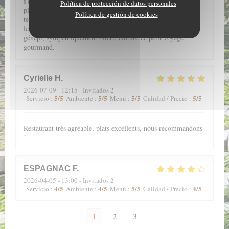
s'éveillent grâce aux saveurs subtilement conjuguées dans des
Política de protección de datos personales
plats fins et légers. De l'entrée au dessert, une farandole de
Política de gestión de cookies
textures douces au caractère souligné, vous accompagne pour
le plus grand plaisir de la bouche. Enfin, le petit verre de
génépi, sympathiquement offert, clôture ce petit voyage
gourmand.
Cyrielle
H
2026-07-09
- 12:15 - Invitados 2
5
/5
5
/5
5
/5
5
/5
Servicio
:
Ambiente
:
Menú
:
Calidad / Precio
:
Restaurant très agréable, plats excellents, nous recommandons
!
ESPAGNAC
F
2026-04-05
- 13:00 - Invitados 2
4
/5
4
/5
5
/5
4
/5
Servicio
:
Ambiente
:
Menú
:
Calidad / Precio
:
1
2
3