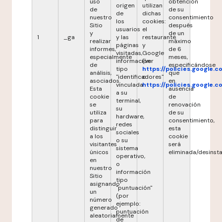
uso
obtención
origen
utilizan
de
de su
de
dichas
nuestro
consentimiento
los
cookies:
Sitio
después
usuarios
el
y
de un
1
_ga
y las
restaurante
realizar
máximo
páginas
y
informes,
de 6
visitadas,
Google
especialmente
meses,
información
(ver
de
especificándose
tipo
https://policies.google.
análisis,
que
"identificadores"
o
asociados.
en
vinculada
https://policies.google.
Esta
ausencia
a su
cookie
de
terminal,
se
renovación
su
utiliza
de su
hardware,
para
consentimiento,
redes
distinguir
esta
sociales
a los
cookie
o su
visitantes
será
sistema
únicos
eliminada/desinsta
operativo,
en
o
nuestro
información
Sitio
tipo
asignando
"puntuación"
un
(por
número
ejemplo:
generado
puntuación
aleatoriamente
de