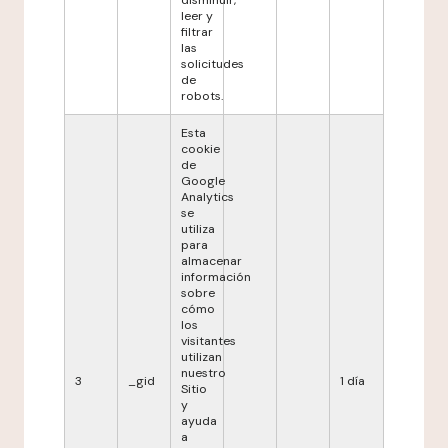
disminuir,
leer y
filtrar
las
solicitudes
de
robots.
Esta
cookie
de
Google
Analytics
se
utiliza
para
almacenar
información
sobre
cómo
los
visitantes
utilizan
nuestro
3
_gid
1 día
Sitio
y
ayuda
a