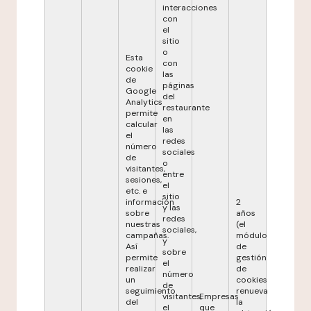
interacciones
con
el
sitio
o
Esta
con
cookie
las
de
páginas
Google
del
Analytics
restaurante
permite
en
calcular
las
el
redes
número
sociales
de
o
visitantes,
entre
sesiones,
el
etc. e
sitio
información
2
y las
sobre
años
redes
nuestras
(el
sociales,
campañas.
módulo
y
Así
de
sobre
permite
gestión
el
realizar
de
número
un
cookies
de
seguimiento
renueva
visitantes,
Empresas
del
la
el
que