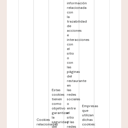
información
relacionada
con
la
trazabilidad
de
acciones
e
interacciones
con
el
sitio
o
con
las
páginas
del
restaurante
en
Estas
las
cookies
redes
tienen
sociales
como
o
Empresas
objetivo
entre
que
garantizar
el
utilizan
la
sitio
Cookies
dichas
seguridad
y las
relacionadas
cookies:
del
redes