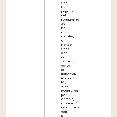
sitio,
las
páginas
del
restaurante
en
las
redes
sociales,
o
incluso
sitios
web
de
terceros,
datos
de
ubicación
(dirección
IP y
área
geográfica
por
ejemplo),
información
relacionada
con
la