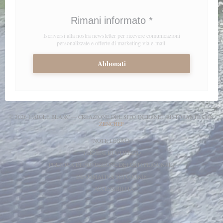
Rimani informato
*
Iscriversi alla nostra newsletter per ricevere comunicazioni
personalizzate e offerte di marketing via e-mail.
Abbonati
© 2026 L'AIGLE BLANC — CREAZIONE DEL SITO INTERNET RISTORANTE CON
((APRE UNA NUOVA FINESTRA))
ZENCHEF
((APRE UNA NUOVA FINESTRA))
NOTE LEGALI
((APRE UNA NUOVA FINESTRA)
TERMINI DI UTILIZZO
((APRE UNA NUOV
POLITICA DI PROTEZIONE DEI DATI PERSONALI
((APRE UNA NUOVA FINESTR
INFORMATIVA SUI COOKIE
((APRE UNA NUOVA FINESTRA))
ACCESSIBILITA