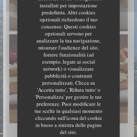
installati per impostazione
predefinita. Altri cookies
Ananas Chataigne
opzionali richiedono il tuo
© Aigle Blanc
consenso. Questi cookies
opzionali servono per
analizzare la tua navigazione,
misurare l'audience del sito,
fornire funzionalità (ad
esempio, legate ai social
network) o visualizzare
pubblicità o contenuti
personalizzati. Clicca su
'Accetta tutto', 'Rifiuta tutto' o
'Personalizza' per gestire le tue
preferenze. Puoi modificare le
Eclair Pistache Framboise
tue scelte in qualsiasi momento
© Aigle Blanc
cliccando sull'icona del cookie
in basso a sinistra delle pagine
del sito.