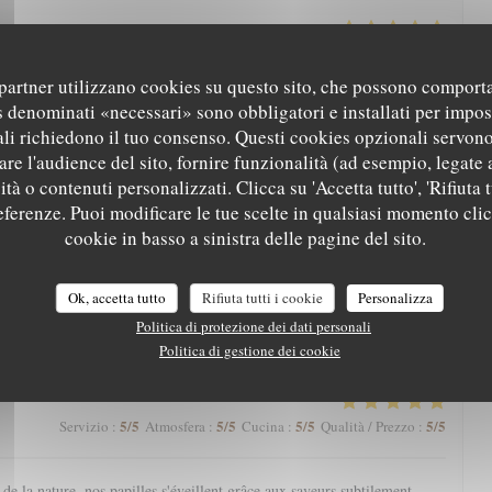
5
/5
5
/5
5
/5
5
/5
Servizio
:
Atmosfera
:
Cucina
:
Qualità / Prezzo
:
i partner utilizzano cookies su questo sito, che possono comporta
s denominati «necessari» sono obbligatori e installati per impos
arte qui nous régale toujours. Une mention spéciale aux pâtisseries qui
li richiedono il tuo consenso. Questi cookies opzionali servono
nger.
re l'audience del sito, fornire funzionalità (ad esempio, legate 
tà o contenuti personalizzati. Clicca su 'Accetta tutto', 'Rifiuta t
referenze. Puoi modificare le tue scelte in qualsiasi momento cli
5
/5
5
/5
5
/5
4
/5
Servizio
:
Atmosfera
:
Cucina
:
Qualità / Prezzo
:
cookie in basso a sinistra delle pagine del sito.
eine nature avec une magnifique vue, l’Aigle Blanche vous offre une
Ok, accetta tutto
Rifiuta tutti i cookie
Personalizza
cis et pièce de vieux fondante par exemple). Service agréable. Et petite
Politica di protezione dei dati personali
à la fin, à goûter impérativement !
Politica di gestione dei cookie
5
/5
5
/5
5
/5
5
/5
Servizio
:
Atmosfera
:
Cucina
:
Qualità / Prezzo
:
e la nature, nos papilles s'éveillent grâce aux saveurs subtilement