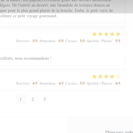
 légers. De l'entrée au dessert, une farandole de textures douces au
ne pour le plus grand plaisir de la bouche. Enfin, le petit verre de
 clôture ce petit voyage gourmand.
5
/5
5
/5
5
/5
5
/5
Servizio
:
Atmosfera
:
Cucina
:
Qualità / Prezzo
:
excellents, nous recommandons !
4
/5
4
/5
5
/5
4
/5
Servizio
:
Atmosfera
:
Cucina
:
Qualità / Prezzo
:
1
2
3