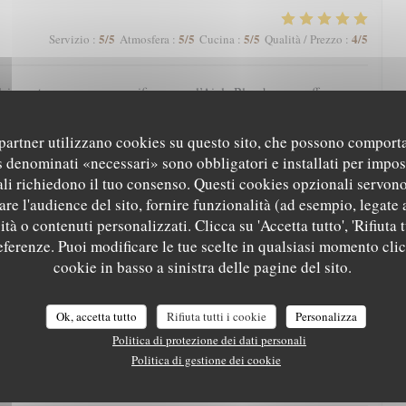
5
/5
5
/5
5
/5
4
/5
Servizio
:
Atmosfera
:
Cucina
:
Qualità / Prezzo
:
eine nature avec une magnifique vue, l’Aigle Blanche vous offre une
cis et pièce de vieux fondante par exemple). Service agréable. Et petite
à la fin, à goûter impérativement !
i partner utilizzano cookies su questo sito, che possono comporta
s denominati «necessari» sono obbligatori e installati per impos
li richiedono il tuo consenso. Questi cookies opzionali servono
5
/5
5
/5
5
/5
5
/5
Servizio
:
Atmosfera
:
Cucina
:
Qualità / Prezzo
:
re l'audience del sito, fornire funzionalità (ad esempio, legate 
tà o contenuti personalizzati. Clicca su 'Accetta tutto', 'Rifiuta t
referenze. Puoi modificare le tue scelte in qualsiasi momento cli
e la nature, nos papilles s'éveillent grâce aux saveurs subtilement
cookie in basso a sinistra delle pagine del sito.
 légers. De l'entrée au dessert, une farandole de textures douces au
ne pour le plus grand plaisir de la bouche. Enfin, le petit verre de
 clôture ce petit voyage gourmand.
Ok, accetta tutto
Rifiuta tutti i cookie
Personalizza
Politica di protezione dei dati personali
Politica di gestione dei cookie
5
/5
5
/5
5
/5
5
/5
Servizio
:
Atmosfera
:
Cucina
:
Qualità / Prezzo
: