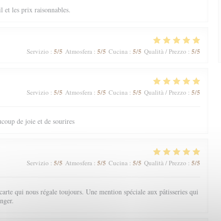
il et les prix raisonnables.
5
/5
5
/5
5
/5
5
/5
Servizio
:
Atmosfera
:
Cucina
:
Qualità / Prezzo
:
5
/5
5
/5
5
/5
5
/5
Servizio
:
Atmosfera
:
Cucina
:
Qualità / Prezzo
:
coup de joie et de sourires
5
/5
5
/5
5
/5
5
/5
Servizio
:
Atmosfera
:
Cucina
:
Qualità / Prezzo
:
arte qui nous régale toujours. Une mention spéciale aux pâtisseries qui
nger.