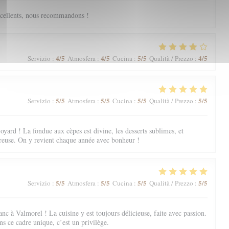
excellents, nous recommandons !
4
/5
4
/5
5
/5
4
/5
Servizio
:
Atmosfera
:
Cucina
:
Qualità / Prezzo
:
5
/5
5
/5
5
/5
5
/5
Servizio
:
Atmosfera
:
Cucina
:
Qualità / Prezzo
:
oyard ! La fondue aux cèpes est divine, les desserts sublimes, et
ureuse. On y revient chaque année avec bonheur !
5
/5
5
/5
5
/5
5
/5
Servizio
:
Atmosfera
:
Cucina
:
Qualità / Prezzo
:
nc à Valmorel ! La cuisine y est toujours délicieuse, faite avec passion.
s ce cadre unique, c’est un privilège.