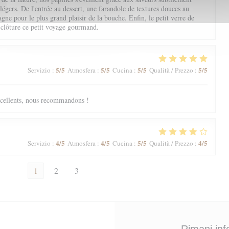
 légers. De l'entrée au dessert, une farandole de textures douces au
ne pour le plus grand plaisir de la bouche. Enfin, le petit verre de
 clôture ce petit voyage gourmand.
5
/5
5
/5
5
/5
5
/5
Servizio
:
Atmosfera
:
Cucina
:
Qualità / Prezzo
:
excellents, nous recommandons !
4
/5
4
/5
5
/5
4
/5
Servizio
:
Atmosfera
:
Cucina
:
Qualità / Prezzo
:
1
2
3