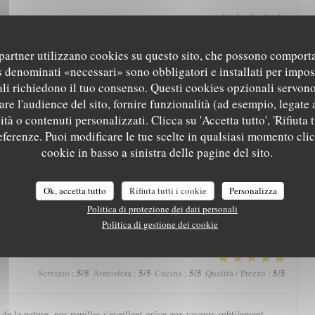
5
/5
5
/5
5
/5
5
/5
Servizio
:
Atmosfera
:
Cucina
:
Qualità / Prezzo
:
i partner utilizzano cookies su questo sito, che possono comporta
s denominati «necessari» sono obbligatori e installati per impos
arte qui nous régale toujours. Une mention spéciale aux pâtisseries qui
li richiedono il tuo consenso. Questi cookies opzionali servono
nger.
re l'audience del sito, fornire funzionalità (ad esempio, legate 
tà o contenuti personalizzati. Clicca su 'Accetta tutto', 'Rifiuta t
referenze. Puoi modificare le tue scelte in qualsiasi momento cli
5
/5
5
/5
5
/5
4
/5
Servizio
:
Atmosfera
:
Cucina
:
Qualità / Prezzo
:
cookie in basso a sinistra delle pagine del sito.
eine nature avec une magnifique vue, l’Aigle Blanche vous offre une
Ok, accetta tutto
Rifiuta tutti i cookie
Personalizza
cis et pièce de vieux fondante par exemple). Service agréable. Et petite
Politica di protezione dei dati personali
à la fin, à goûter impérativement !
Politica di gestione dei cookie
5
/5
5
/5
5
/5
5
/5
Servizio
:
Atmosfera
:
Cucina
:
Qualità / Prezzo
:
e la nature, nos papilles s'éveillent grâce aux saveurs subtilement