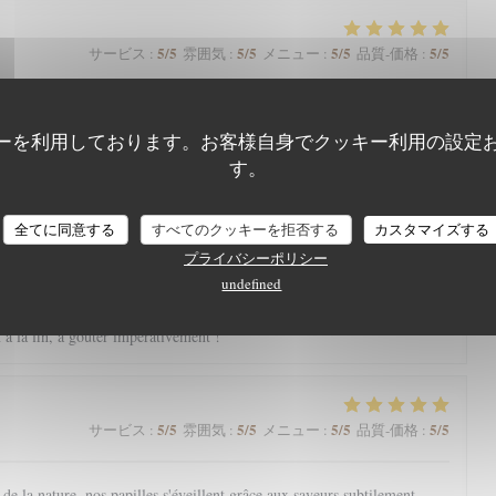
5
/5
5
/5
5
/5
5
/5
サービス
:
雰囲気
:
メニュー
:
品質-価格
:
arte qui nous régale toujours. Une mention spéciale aux pâtisseries qui
nger.
ーを利用しております。お客様自身でクッキー利用の設定
す。
全てに同意する
すべてのクッキーを拒否する
カスタマイズする
5
/5
5
/5
5
/5
4
/5
サービス
:
雰囲気
:
メニュー
:
品質-価格
:
プライバシーポリシー
undefined
eine nature avec une magnifique vue, l’Aigle Blanche vous offre une
cis et pièce de vieux fondante par exemple). Service agréable. Et petite
à la fin, à goûter impérativement !
5
/5
5
/5
5
/5
5
/5
サービス
:
雰囲気
:
メニュー
:
品質-価格
:
e la nature, nos papilles s'éveillent grâce aux saveurs subtilement