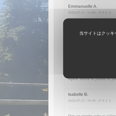
Emmanuelle
A
2026-07-17
- 13:00 - ゲスト 4
Fantastique emplacement et une c
sont merveilleuses à voir et à ma
当サイトはクッキ
D
2026-07-14
- 19:30 - ゲスト 4
Dans un cadre merveilleux, en pl
cuisine de qualité (encornets far
liqueur maison de pomme de pin 
Isabelle
B
2026-07-12
- 19:30 - ゲスト 2
Dans un superbe cadre au milieu d