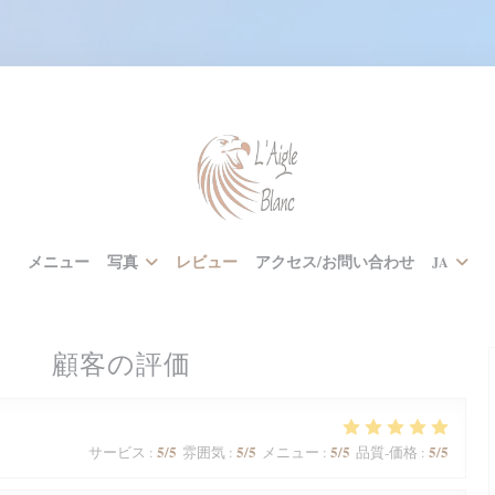
メニュー
写真
レビュー
アクセス/お問い合わせ
JA
顧客の評価
5
/5
5
/5
5
/5
5
/5
サービス
:
雰囲気
:
メニュー
:
品質-価格
: