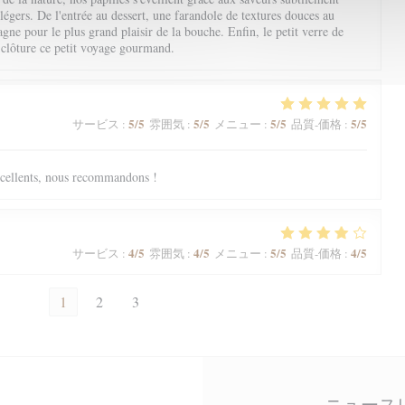
 légers. De l'entrée au dessert, une farandole de textures douces au
ne pour le plus grand plaisir de la bouche. Enfin, le petit verre de
 clôture ce petit voyage gourmand.
5
/5
5
/5
5
/5
5
/5
サービス
:
雰囲気
:
メニュー
:
品質-価格
:
excellents, nous recommandons !
4
/5
4
/5
5
/5
4
/5
サービス
:
雰囲気
:
メニュー
:
品質-価格
:
1
2
3