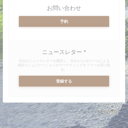
お問い合わせ
予約
ニュースレター
*
当社のニュースレターを購読し、当社からのEメールによる
個別コミュニケーションやマーケティングオファーを受け取
る。
登録する
((新
© 2026 L'AIGLE BLANC — このレストランウェブサイトの作成者
ZENCHEF
((新しいウィンドウで開きます))
免責
((新しいウィンドウで開きます))