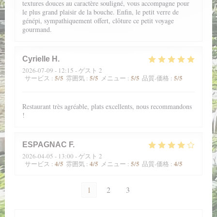
textures douces au caractère souligné, vous accompagne pour
le plus grand plaisir de la bouche. Enfin, le petit verre de
génépi, sympathiquement offert, clôture ce petit voyage
gourmand.
Cyrielle
H
2026-07-09
- 12:15 - ゲスト 2
5
/5
5
/5
5
/5
5
/5
サービス
:
雰囲気
:
メニュー
:
品質-価格
:
Restaurant très agréable, plats excellents, nous recommandons
!
ESPAGNAC
F
2026-04-05
- 13:00 - ゲスト 2
4
/5
4
/5
5
/5
4
/5
サービス
:
雰囲気
:
メニュー
:
品質-価格
:
1
2
3