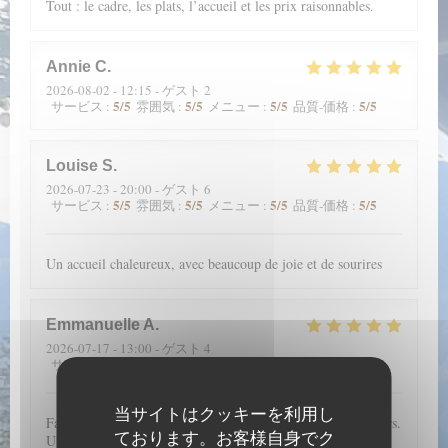
Tout : le cadre, les plats, l’accueil et les prix raisonnables.
Annie
C
2026-08-02
- 12:15 - ゲスト 2
5
/5
5
/5
5
/5
5
/5
サービス
:
雰囲気
:
メニュー
:
品質-価格
:
Louise
S
2026-07-23
- 20:00 - ゲスト 6
5
/5
5
/5
5
/5
5
/5
サービス
:
雰囲気
:
メニュー
:
品質-価格
:
Un accueil chaleureux, avec beaucoup de joie et de sourires
Emmanuelle
A
2026-07-17
- 13:00 - ゲスト 4
5
/5
5
/5
5
/5
5
/5
サービス
:
雰囲気
:
メニュー
:
品質-価格
:
当サイトはクッキーを利用し
Fantastique emplacement et une carte qui nous régale toujours.
ております。お客様自身でク
Une mention spéciale aux pâtisseries qui sont merveilleuses à