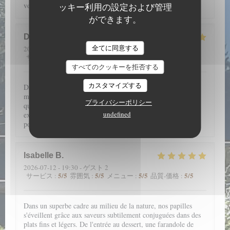
voir et à manger.
ッキー利用の設定および管理
ができます。
D
全てに同意する
2026-07-14
- 19:30 - ゲスト 4
5
/5
5
/5
5
/5
4
/5
サービス
:
雰囲気
:
メニュー
:
品質-価格
:
すべてのクッキーを拒否する
カスタマイズする
Dans un cadre merveilleux, en pleine nature avec une
magnifique vue, l’Aigle Blanche vous offre une cuisine de
プライバシーポリシー
qualité (encornets farcis et pièce de vieux fondante par
undefined
exemple). Service agréable. Et petite liqueur maison de
pomme de pin à la fin, à goûter impérativement !
Isabelle
B
2026-07-12
- 19:30 - ゲスト 2
5
/5
5
/5
5
/5
5
/5
サービス
:
雰囲気
:
メニュー
:
品質-価格
:
Dans un superbe cadre au milieu de la nature, nos papilles
s'éveillent grâce aux saveurs subtilement conjuguées dans des
plats fins et légers. De l'entrée au dessert, une farandole de