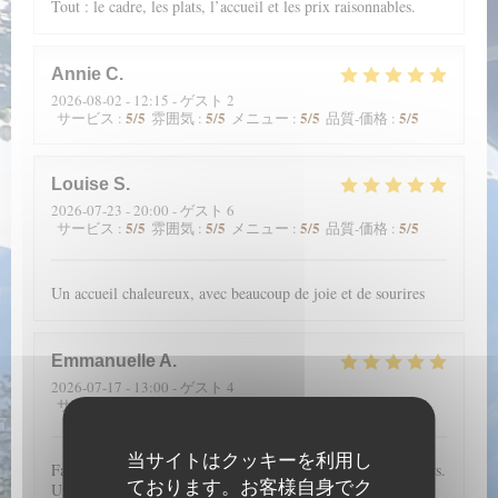
Tout : le cadre, les plats, l’accueil et les prix raisonnables.
Annie
C
2026-08-02
- 12:15 - ゲスト 2
5
/5
5
/5
5
/5
5
/5
サービス
:
雰囲気
:
メニュー
:
品質-価格
:
Louise
S
2026-07-23
- 20:00 - ゲスト 6
5
/5
5
/5
5
/5
5
/5
サービス
:
雰囲気
:
メニュー
:
品質-価格
:
Un accueil chaleureux, avec beaucoup de joie et de sourires
Emmanuelle
A
2026-07-17
- 13:00 - ゲスト 4
5
/5
5
/5
5
/5
5
/5
サービス
:
雰囲気
:
メニュー
:
品質-価格
:
当サイトはクッキーを利用し
Fantastique emplacement et une carte qui nous régale toujours.
ております。お客様自身でク
Une mention spéciale aux pâtisseries qui sont merveilleuses à