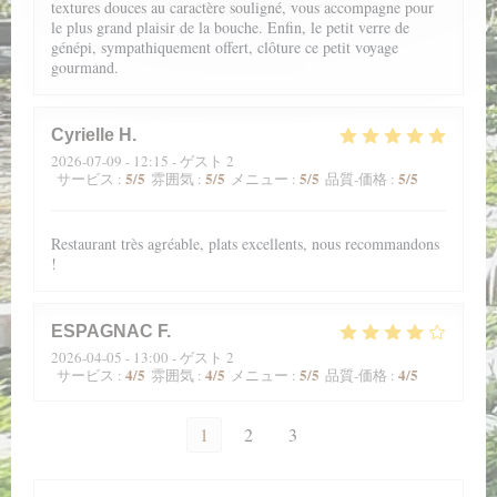
textures douces au caractère souligné, vous accompagne pour
le plus grand plaisir de la bouche. Enfin, le petit verre de
génépi, sympathiquement offert, clôture ce petit voyage
gourmand.
Cyrielle
H
2026-07-09
- 12:15 - ゲスト 2
5
/5
5
/5
5
/5
5
/5
サービス
:
雰囲気
:
メニュー
:
品質-価格
:
Restaurant très agréable, plats excellents, nous recommandons
!
ESPAGNAC
F
2026-04-05
- 13:00 - ゲスト 2
4
/5
4
/5
5
/5
4
/5
サービス
:
雰囲気
:
メニュー
:
品質-価格
:
1
2
3