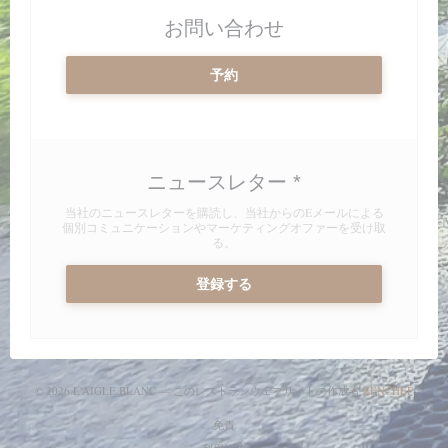
お問い合わせ
予約
ニュースレター
*
当社のニュースレターを購読し、当社からのEメールによる
個別コミュニケーションやマーケティングオファーを受け取
る。
登録する
((新
© 2026 L'AIGLE BLANC — このレストランウェブサイトの作成者
ZENCHEF
((新しいウィンドウで開きます))
免責
((新しいウィンドウで開きます))