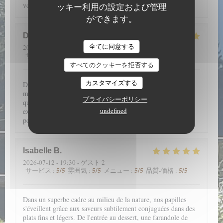
voir et à manger.
ッキー利用の設定および管理
ができます。
D
全てに同意する
2026-07-14
- 19:30 - ゲスト 4
5
/5
5
/5
5
/5
4
/5
サービス
:
雰囲気
:
メニュー
:
品質-価格
:
すべてのクッキーを拒否する
カスタマイズする
Dans un cadre merveilleux, en pleine nature avec une
magnifique vue, l’Aigle Blanche vous offre une cuisine de
プライバシーポリシー
qualité (encornets farcis et pièce de vieux fondante par
undefined
exemple). Service agréable. Et petite liqueur maison de
pomme de pin à la fin, à goûter impérativement !
Isabelle
B
2026-07-12
- 19:30 - ゲスト 2
5
/5
5
/5
5
/5
5
/5
サービス
:
雰囲気
:
メニュー
:
品質-価格
:
Dans un superbe cadre au milieu de la nature, nos papilles
s'éveillent grâce aux saveurs subtilement conjuguées dans des
plats fins et légers. De l'entrée au dessert, une farandole de