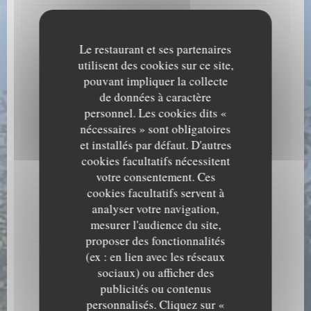
Fondue Aigle Blanc
Aux trompettes de la mort, tomates, lardons...
Le restaurant et ses partenaires
Liste des allergènes
utilisent des cookies sur ce site,
25,50 EUR
pouvant impliquer la collecte
de données à caractère
Menu Enfant
personnel. Les cookies dits «
nécessaires » sont obligatoires
Steak haché pur bœuf ou poulet pané maison
et installés par défaut. D'autres
Accompagné de pommes de terre sautées ou de légumes
cookies facultatifs nécessitent
14,00 EUR
votre consentement. Ces
cookies facultatifs servent à
Tartiflette, Tartichèvre, Croziflette
analyser votre navigation,
mesurer l'audience du site,
15,50 EUR
proposer des fonctionnalités
(ex : en lien avec les réseaux
Dessert : Glace 1 boule ou Fondant au chocolat
sociaux) ou afficher des
publicités ou contenus
Les Fromages
personnalisés. Cliquez sur «