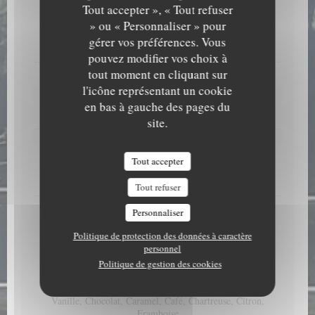
Tout accepter », « Tout refuser
Faisselle aux fruits rouges
» ou « Personnaliser » pour
Liste des allergènes
gérer vos préférences. Vous
8,00 EUR
pouvez modifier vos choix à
tout moment en cliquant sur
Faisselle crème
l'icône représentant un cookie
Liste des allergènes
en bas à gauche des pages du
6,50 EUR
site.
Faisselle nature 100g
Liste des allergènes
Tout accepter
6,00 EUR
Tout refuser
Assiette de fromages affinés
Personnaliser
12,00 EUR
Politique de protection des données à caractère
personnel
Politique de gestion des cookies
Les Glaces
Nous faisons des sorbets maison et les parfums varient.
Vanille, Chocolat, Caramel, Café, Chartreuse, Citron,
Framboise