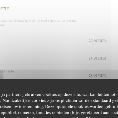
ette
e par un fromager. Puis ils sont râpés au restaurant.
onne.
22,00 EUR
24,50 EUR
 de terre
28,00 EUR
zijn partners gebruiken cookies op deze site, wat kan leiden tot
tes, lardons...
'Noodzakelijke' cookies zijn verplicht en worden standaard ge
25,50 EUR
ereisen uw toestemming. Deze optionele cookies worden gebruik
tepubliek te meten, functies te bieden (bijv. gerelateerd aan so