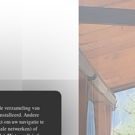
 de verzameling van
ïnstalleerd. Andere
t om uw navigatie te
ciale netwerken) of