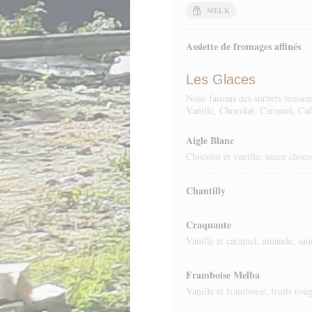
MELK
Assiette de fromages affinés
Les Glaces
Nous faisons des sorbets maison 
Vanille, Chocolat, Caramel, Caf
Aigle Blanc
Chocolat et vanille, sauce chocol
Chantilly
Craquante
Vanille et caramel, amande, sau
Framboise Melba
Vanille et framboise, fruits roug