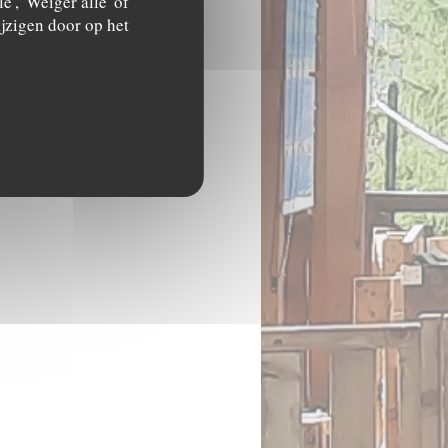
', 'Weiger alle' of
jzigen door op het