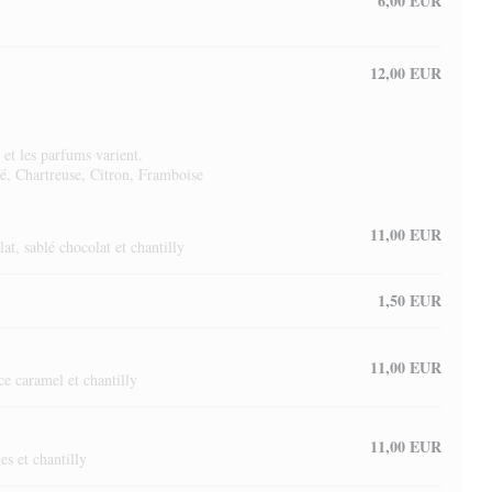
6,00 EUR
12,00 EUR
et les parfums varient.
é, Chartreuse, Citron, Framboise
11,00 EUR
at, sablé chocolat et chantilly
1,50 EUR
11,00 EUR
ce caramel et chantilly
11,00 EUR
es et chantilly