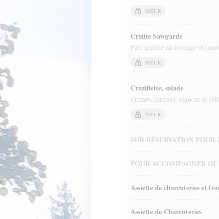
MELK
Croûte Savoyarde
Pain gratiné au fromage et jam
MELK
Croziflette, salade
Crozets, lardons, oignons et re
MELK
SUR RÉSERVATION POUR 
POUR ACCOMPAGNER OU 
Assiette de charcuteries et fr
Assiette de Charcuteries