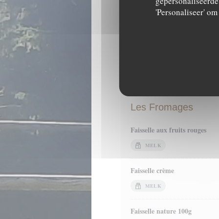
gepersonaliseerde 
Menu Enfant
'Personaliseer' o
Steak haché pur bœuf ou pou
Accompagné de pommes de ter
Tartiflette, Tartichèvre, Crozif
Dessert : Glace 1 boule ou Fo
Les Fromages
Faisselle aux fruits rouges
MELK
Faisselle crème
MELK
Faisselle nature 100g