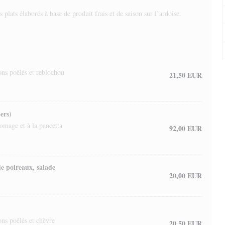
 plats élaborés à base de produit frais et de saison sur l’ardoise.
ns poêlés et reblochon
21,50 EUR
ers)
omage et à la pancetta
92,00 EUR
de poireaux, salade
20,00 EUR
ns poêlés et chèvre
20,50 EUR