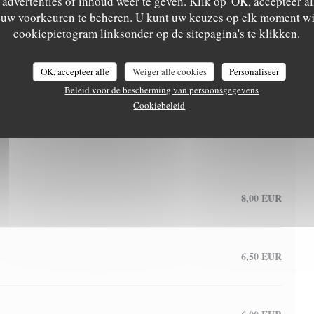
advertenties of inhoud weer te geven. Klik op 'OK, accepteer alle
m uw voorkeuren te beheren. U kunt uw keuzes op elk moment wi
cookiepictogram linksonder op de sitepagina's te klikken.
let pané maison
14,00 EUR
re sautées ou de légumes
OK, accepteer alle
Weiger alle cookies
Personaliseer
lette
15,50 EUR
Beleid voor de bescherming van persoonsgegevens
Cookiebeleid
ndant au chocolat
8,00 EUR
6,50 EUR