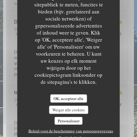
voir et à manger.
sitepubliek te meten, functies te
bieden (bijv. gerelateerd aan
sociale netwerken) of
D
gepersonaliseerde advertenties
2026-07-14
- 19:30 - Gasten 4
of inhoud weer te geven. Klik
5
/5
5
/5
5
/5
4
/5
Service
:
Atmosfeer
:
Keuken
:
Kwaliteit / Prijs
:
op 'OK, accepteer alle', 'Weiger
alle' of 'Personaliseer' om uw
Dans un cadre merveilleux, en pleine nature avec une
voorkeuren te beheren. U kunt
magnifique vue, l’Aigle Blanche vous offre une cuisine de
uw keuzes op elk moment
qualité (encornets farcis et pièce de vieux fondante par
wijzigen door op het
exemple). Service agréable. Et petite liqueur maison de
pomme de pin à la fin, à goûter impérativement !
cookiepictogram linksonder op
de sitepagina's te klikken.
Isabelle
B
OK, accepteer alle
2026-07-12
- 19:30 - Gasten 2
5
/5
5
/5
5
/5
5
/5
Service
:
Atmosfeer
:
Keuken
:
Kwaliteit / Prijs
:
Weiger alle cookies
Personaliseer
Dans un superbe cadre au milieu de la nature, nos papilles
s'éveillent grâce aux saveurs subtilement conjuguées dans des
Beleid voor de bescherming van persoonsgegevens
plats fins et légers. De l'entrée au dessert, une farandole de