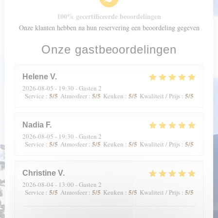
100% gecertificeerde beoordelingen
Onze klanten hebben na hun reservering een beoordeling gegeven
Onze gastbeoordelingen
Helene
V
2026-08-05
- 19:30 - Gasten 2
5
/5
5
/5
5
/5
5
/5
Service
:
Atmosfeer
:
Keuken
:
Kwaliteit / Prijs
:
Nadia
F
2026-08-05
- 19:30 - Gasten 2
5
/5
5
/5
5
/5
5
/5
Service
:
Atmosfeer
:
Keuken
:
Kwaliteit / Prijs
:
Christine
V
2026-08-04
- 13:00 - Gasten 2
5
/5
5
/5
5
/5
5
/5
Service
:
Atmosfeer
:
Keuken
:
Kwaliteit / Prijs
: