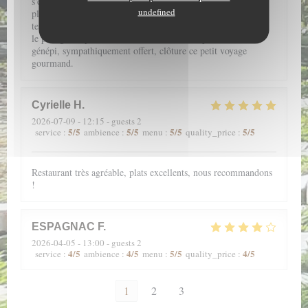
s'éveillent grâce aux saveurs subtilement conjuguées dans des
undefined
plats fins et légers. De l'entrée au dessert, une farandole de
textures douces au caractère souligné, vous accompagne pour
le plus grand plaisir de la bouche. Enfin, le petit verre de
génépi, sympathiquement offert, clôture ce petit voyage
gourmand.
Cyrielle
H
2026-07-09
- 12:15 - guests 2
5
/5
5
/5
5
/5
5
/5
service
:
ambience
:
menu
:
quality_price
:
Restaurant très agréable, plats excellents, nous recommandons
!
ESPAGNAC
F
2026-04-05
- 13:00 - guests 2
4
/5
4
/5
5
/5
4
/5
service
:
ambience
:
menu
:
quality_price
:
1
2
3