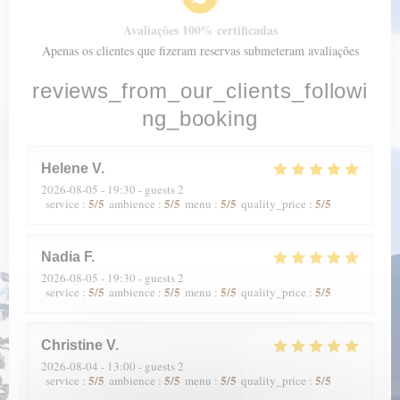
Avaliações 100% certificadas
Apenas os clientes que fizeram reservas submeteram avaliações
reviews_from_our_clients_followi
ng_booking
Helene
V
2026-08-05
- 19:30 - guests 2
5
/5
5
/5
5
/5
5
/5
service
:
ambience
:
menu
:
quality_price
:
Nadia
F
2026-08-05
- 19:30 - guests 2
5
/5
5
/5
5
/5
5
/5
service
:
ambience
:
menu
:
quality_price
:
Christine
V
2026-08-04
- 13:00 - guests 2
5
/5
5
/5
5
/5
5
/5
service
:
ambience
:
menu
:
quality_price
: