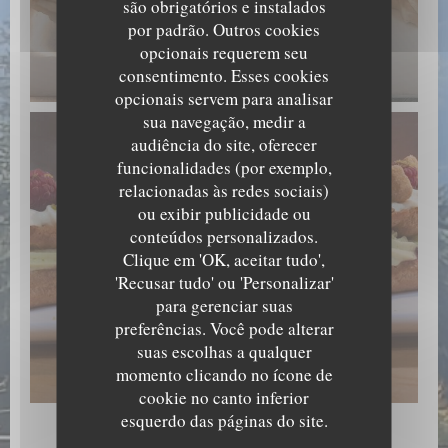
são obrigatórios e instalados
por padrão. Outros cookies
opcionais requerem seu
Ananas Chataigne
consentimento. Esses cookies
© Aigle Blanc
opcionais servem para analisar
sua navegação, medir a
audiência do site, oferecer
funcionalidades (por exemplo,
relacionadas às redes sociais)
ou exibir publicidade ou
conteúdos personalizados.
Clique em 'OK, aceitar tudo',
'Recusar tudo' ou 'Personalizar'
para gerenciar suas
preferências. Você pode alterar
suas escolhas a qualquer
Eclair Pistache Framboise
momento clicando no ícone de
© Aigle Blanc
cookie no canto inferior
esquerdo das páginas do site.