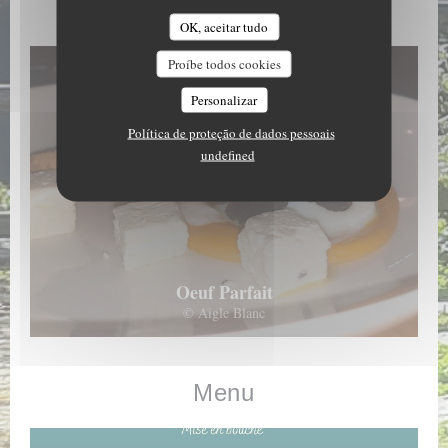
Les Plats
OK, aceitar tudo
Proíbe todos cookies
Personalizar
Política de proteção de dados pessoais
undefined
Oeuf Parfait
© Aigle Blanc
Menu