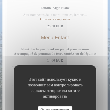
Fondue Aigle Blanc
Aux trompettes de la mort, tomates, lardons...
Список аллергенов
25,50 EUR
Menu Enfant
Steak haché pur bœuf ou poulet pané maison
Accompagné de pommes de terre sautées ou de légumes
14,00 EUR
Tartiflette, Tartichèvre, Croziflette
Этот сайт использует кукис и
15,50 EUR
позволяет вам контролировать
сервисы которые вы хотите
Dessert : Glace 1 boule ou Fondant au chocolat
активировать
Les Fromages
Ок, все активировать