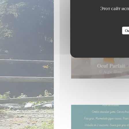
Этот сайт ис
Ок
Oeuf Parfait
© Aigle Blanc