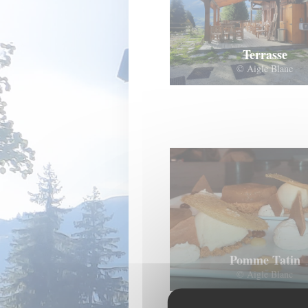
Terrasse
© Aigle Blanc
Pomme Tatin
© Aigle Blanc