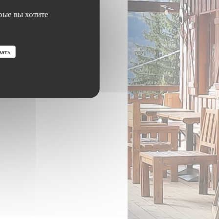
рые вы хотите
вать