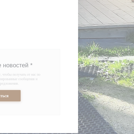
е новостей
*
 чтобы получать от нас по
изированные сообщения и
редложения.
ться