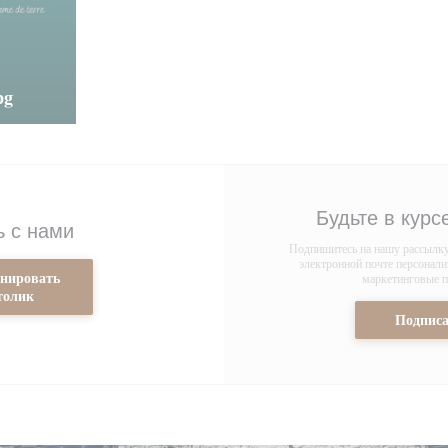
pg
Будьте в курс
ь с нами
Подпишитесь на нашу рассылку,
электронной почте персонал
онировать
маркетинговые п
толик
Подписа