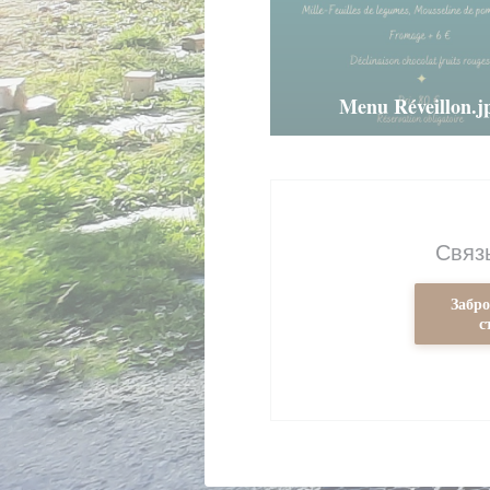
Menu Réveillon.j
Связ
Забр
с