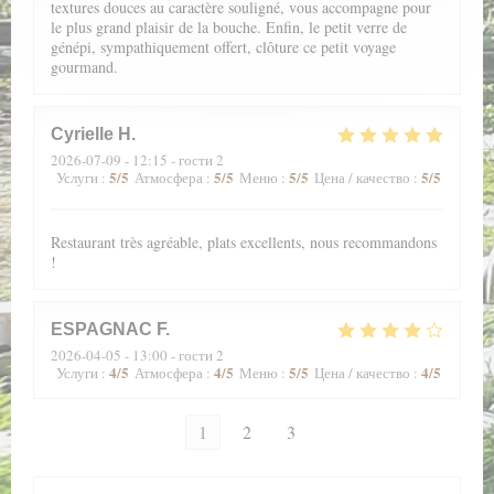
textures douces au caractère souligné, vous accompagne pour
le plus grand plaisir de la bouche. Enfin, le petit verre de
génépi, sympathiquement offert, clôture ce petit voyage
gourmand.
Cyrielle
H
2026-07-09
- 12:15 - гости 2
5
/5
5
/5
5
/5
5
/5
Услуги
:
Атмосфера
:
Меню
:
Цена / качество
:
Restaurant très agréable, plats excellents, nous recommandons
!
ESPAGNAC
F
2026-04-05
- 13:00 - гости 2
4
/5
4
/5
5
/5
4
/5
Услуги
:
Атмосфера
:
Меню
:
Цена / качество
:
1
2
3