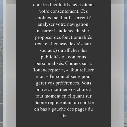
Cuisine
cookies facultatifs nécessitent
Traditionnelle Savoyarde, Cuisine du marché
votre consentement. Ces
cookies facultatifs servent à
Type de restaurant
analyser votre navigation,
Restaurant Savoyard, Restaurant Traditionnel
mesurer l'audience du site,
proposer des fonctionnalités
Services
(ex : en lien avec les réseaux
Privatisation, Accès Wifi, Terrasse couverte
sociaux) ou afficher des
Moyens de paiement
publicités ou contenus
Eurocard/Mastercard, Espèces, Visa, Chèques, Carte
personnalisés. Cliquez sur «
Bleue
Tout accepter », « Tout refuser
» ou « Personnaliser » pour
gérer vos préférences. Vous
pouvez modifier vos choix à
Horaires
tout moment en cliquant sur
l'icône représentant un cookie
Lundi
Fermé
en bas à gauche des pages du
site.
Mar
-
Dim
12h00 - 13h45
19h00 - 21h00 *
•