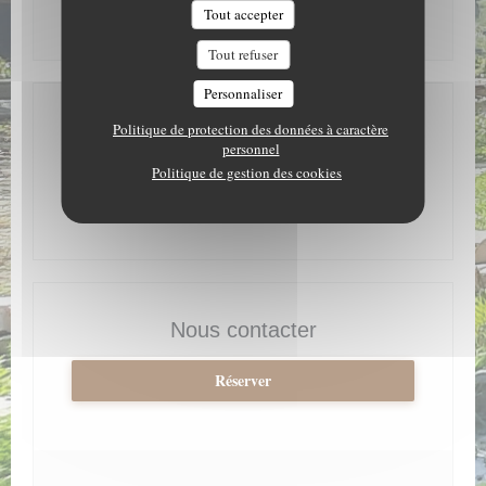
Tout accepter
* Uniquement sur réservation
Tout refuser
Personnaliser
Adresse
Politique de protection des données à caractère
personnel
Politique de gestion des cookies
((ouvre une nouv
1400 route de l'ormay 73260 Avanchers (Les)
04 79 09 83 76
Nous contacter
Réserver