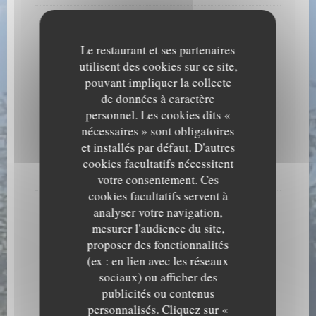
Fondue Aigle Blanc
Aux trompettes de la mort, tomates, lardons...
Le restaurant et ses partenaires
Liste des allergènes
utilisent des cookies sur ce site,
25,50 EUR
pouvant impliquer la collecte
de données à caractère
Menu Enfant
personnel. Les cookies dits «
nécessaires » sont obligatoires
Steak haché pur bœuf ou poulet pané maison
et installés par défaut. D'autres
Accompagné de pommes de terre sautées ou de légumes
cookies facultatifs nécessitent
14,00 EUR
votre consentement. Ces
cookies facultatifs servent à
Tartiflette, Tartichèvre, Croziflette
analyser votre navigation,
mesurer l'audience du site,
15,50 EUR
proposer des fonctionnalités
(ex : en lien avec les réseaux
Dessert : Glace 1 boule ou Fondant au chocolat
sociaux) ou afficher des
publicités ou contenus
Les Fromages
personnalisés. Cliquez sur «