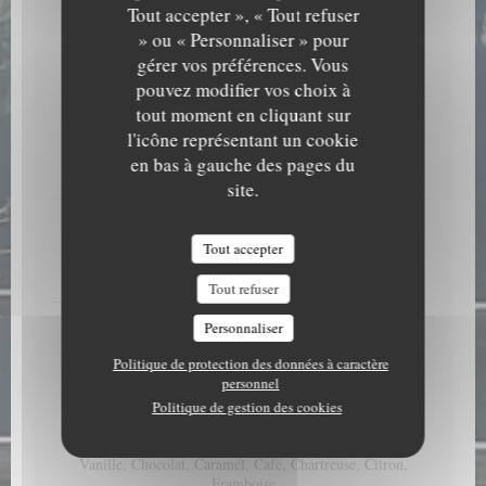
Tout accepter », « Tout refuser
Faisselle aux fruits rouges
» ou « Personnaliser » pour
Liste des allergènes
gérer vos préférences. Vous
8,00 EUR
pouvez modifier vos choix à
tout moment en cliquant sur
Faisselle crème
l'icône représentant un cookie
Liste des allergènes
en bas à gauche des pages du
6,50 EUR
site.
Faisselle nature 100g
Liste des allergènes
Tout accepter
6,00 EUR
Tout refuser
Assiette de fromages affinés
Personnaliser
12,00 EUR
Politique de protection des données à caractère
personnel
Politique de gestion des cookies
Les Glaces
Nous faisons des sorbets maison et les parfums varient.
Vanille, Chocolat, Caramel, Café, Chartreuse, Citron,
Framboise