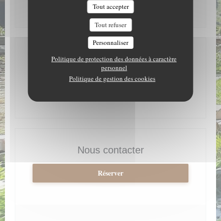
Tout accepter
* Uniquement sur réservation
Tout refuser
Personnaliser
Adresse
Politique de protection des données à caractère
personnel
Politique de gestion des cookies
((ouvre une nouv
1400 route de l'ormay 73260 Avanchers (Les)
04 79 09 83 76
Nous contacter
Réserver