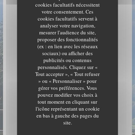
Cuisine
cookies facultatifs nécessitent
Traditionnelle Savoyarde, Cuisine du marché
votre consentement. Ces
cookies facultatifs servent à
Type de restaurant
analyser votre navigation,
Restaurant Savoyard, Restaurant Traditionnel
mesurer l'audience du site,
proposer des fonctionnalités
Services
(ex : en lien avec les réseaux
Privatisation, Accès Wifi, Terrasse couverte
sociaux) ou afficher des
Moyens de paiement
publicités ou contenus
Eurocard/Mastercard, Espèces, Visa, Chèques, Carte
personnalisés. Cliquez sur «
Bleue
Tout accepter », « Tout refuser
» ou « Personnaliser » pour
gérer vos préférences. Vous
pouvez modifier vos choix à
Horaires
tout moment en cliquant sur
l'icône représentant un cookie
Lundi
Fermé
en bas à gauche des pages du
site.
Mar
-
Dim
12h00 - 13h45
19h00 - 21h00 *
•