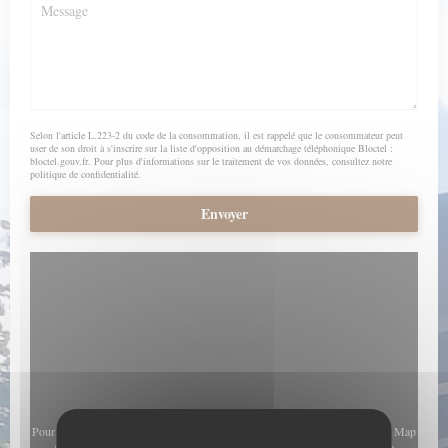
Selon l'article L.223-2 du code de la consommation, il est rappelé que le consommateur peut
user de son droit à s'inscrire sur la liste d'opposition au démarchage téléphonique Bloctel :
bloctel.gouv.fr
. Pour plus d'informations sur le traitement de vos données, consultez notre
politique de confidentialité
.
Pour afficher la carte interactive Waze, vous devez accepter les cookies Waze Map
(Google). Ces cookies peuvent collecter des données de navigation et de