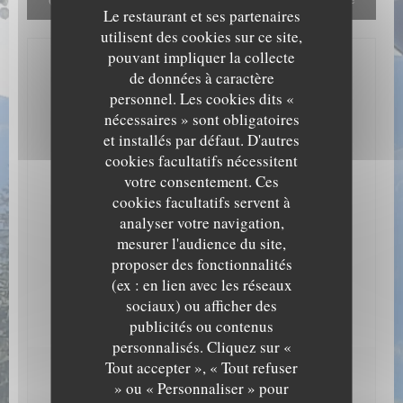
Le restaurant et ses partenaires
localisation.
Autoriser
utilisent des cookies sur ce site,
pouvant impliquer la collecte
de données à caractère
Infos pratiques
personnel. Les cookies dits «
Cuisine
nécessaires » sont obligatoires
Traditionnelle Savoyarde, Cuisine du marché
et installés par défaut. D'autres
cookies facultatifs nécessitent
Type de restaurant
votre consentement. Ces
Restaurant Savoyard, Restaurant Traditionnel
cookies facultatifs servent à
Services
analyser votre navigation,
Privatisation, Accès Wifi, Terrasse couverte
mesurer l'audience du site,
proposer des fonctionnalités
Moyens de paiement
(ex : en lien avec les réseaux
Eurocard/Mastercard, Espèces, Visa, Chèques, Carte
sociaux) ou afficher des
Bleue
publicités ou contenus
personnalisés. Cliquez sur «
Tout accepter », « Tout refuser
Horaires
» ou « Personnaliser » pour