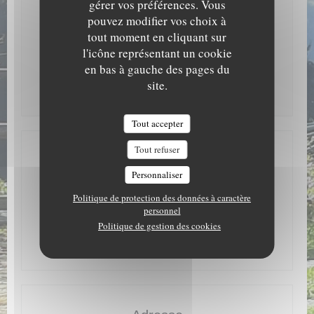
gérer vos préférences. Vous
pouvez modifier vos choix à
Lundi
Fermé
tout moment en cliquant sur
l'icône représentant un cookie
Mar
-
Dim
12h00 - 13h45
19h00 - 21h00 *
•
en bas à gauche des pages du
site.
* Uniquement sur réservation
Tout accepter
Tout refuser
Accès
Personnaliser
Bus
Valmobus Ligne 1
Politique de protection des données à caractère
personnel
Politique de gestion des cookies
Parking
Sur place