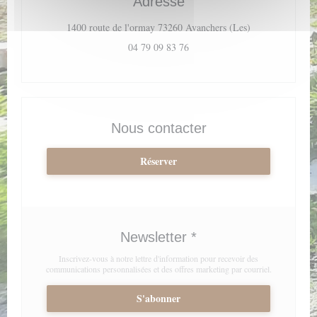
Adresse
((ouvre une nouv
1400 route de l'ormay 73260 Avanchers (Les)
04 79 09 83 76
Nous contacter
Réserver
Newsletter
*
Inscrivez-vous à notre lettre d'information pour recevoir des
communications personnalisées et des offres marketing par courriel.
S'abonner