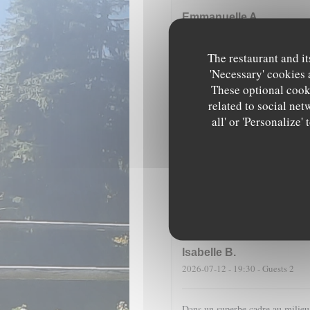
Emmanuelle
A
2026-07-17
- 13:00 - Guests 4
The restaurant and it
'Necessary' cookies 
Fantastique emplacement et une c
sont merveilleuses à voir et à ma
These optional cooki
related to social net
all' or 'Personalize
D
2026-07-14
- 19:30 - Guests 4
Dans un cadre merveilleux, en pl
cuisine de qualité (encornets far
liqueur maison de pomme de pin 
Isabelle
B
2026-07-12
- 19:30 - Guests 2
Dans un superbe cadre au milieu d