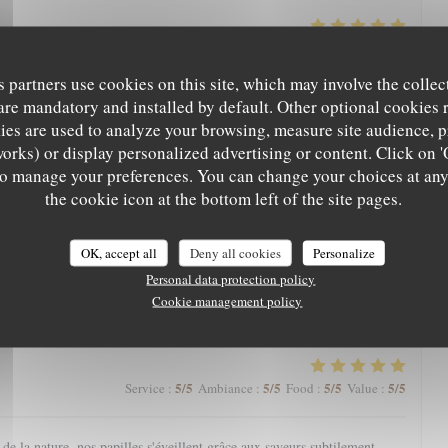
5
/5
5
/5
5
/5
5
/5
Service
:
Ambiance
:
Food
:
Value
:
s partners use cookies on this site, which may involve the collec
are mandatory and installed by default. Other optional cookies 
arte qui nous régale toujours. Une mention spéciale aux pâtisseries qui
nger.
es are used to analyze your browsing, measure site audience, pr
works) or display personalized advertising or content. Click on '
' to manage your preferences. You can change your choices at an
the cookie icon at the bottom left of the site pages.
5
/5
5
/5
5
/5
4
/5
Service
:
Ambiance
:
Food
:
Value
:
OK, accept all
Deny all cookies
Personalize
eine nature avec une magnifique vue, l’Aigle Blanche vous offre une
Personal data protection policy
cis et pièce de vieux fondante par exemple). Service agréable. Et petite
Cookie management policy
à la fin, à goûter impérativement !
5
/5
5
/5
5
/5
5
/5
Service
:
Ambiance
:
Food
:
Value
:
e la nature, nos papilles s'éveillent grâce aux saveurs subtilement