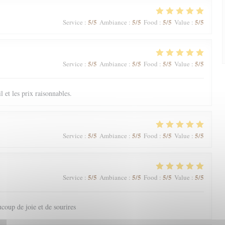
5
/5
5
/5
5
/5
5
/5
Service
:
Ambiance
:
Food
:
Value
:
5
/5
5
/5
5
/5
5
/5
Service
:
Ambiance
:
Food
:
Value
:
il et les prix raisonnables.
5
/5
5
/5
5
/5
5
/5
Service
:
Ambiance
:
Food
:
Value
:
5
/5
5
/5
5
/5
5
/5
Service
:
Ambiance
:
Food
:
Value
:
coup de joie et de sourires