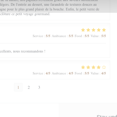
 légers. De l'entrée au dessert, une farandole de textures douces au
ne pour le plus grand plaisir de la bouche. Enfin, le petit verre de
 clôture ce petit voyage gourmand.
5
/5
5
/5
5
/5
5
/5
Service
:
Ambiance
:
Food
:
Value
:
excellents, nous recommandons !
4
/5
4
/5
5
/5
4
/5
Service
:
Ambiance
:
Food
:
Value
:
1
2
3