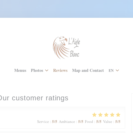
Menus
Photos
Reviews
Map and Contact
EN
Our customer ratings
5
/5
5
/5
5
/5
5
/5
Service
:
Ambiance
:
Food
:
Value
: