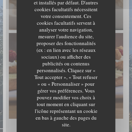
et installés par défaut. D'autres
cookies facultatifs nécessitent
votre consentement. Ces
Ananas Chataigne
cookies facultatifs servent à
© Aigle Blanc
analyser votre navigation,
mesurer l'audience du site,
proposer des fonctionnalités
(ex : en lien avec les réseaux
sociaux) ou afficher des
publicités ou contenus
personnalisés. Cliquez sur «
Tout accepter », « Tout refuser
» ou « Personnaliser » pour
gérer vos préférences. Vous
pouvez modifier vos choix à
tout moment en cliquant sur
Eclair Pistache Framboise
l'icône représentant un cookie
© Aigle Blanc
en bas à gauche des pages du
site.