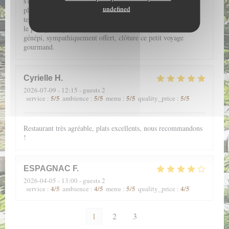
s'éveillent grâce aux saveurs subtilement conjuguées dans des
undefined
plats fins et légers. De l'entrée au dessert, une farandole de
textures douces au caractère souligné, vous accompagne pour
le plus grand plaisir de la bouche. Enfin, le petit verre de
génépi, sympathiquement offert, clôture ce petit voyage
gourmand.
Cyrielle
H
2026-07-09
- 12:15 - guests 2
5
/5
5
/5
5
/5
5
/5
service
:
ambience
:
menu
:
quality_price
:
Restaurant très agréable, plats excellents, nous recommandons
!
ESPAGNAC
F
2026-04-05
- 13:00 - guests 2
4
/5
4
/5
5
/5
4
/5
service
:
ambience
:
menu
:
quality_price
:
1
2
3