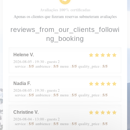
Avaliações 100% certificadas
Apenas os clientes que fizeram reservas submeteram avaliações
reviews_from_our_clients_followi
ng_booking
Helene
V
2026-08-05
- 19:30 - guests 2
5
/5
5
/5
5
/5
5
/5
service
:
ambience
:
menu
:
quality_price
:
Nadia
F
2026-08-05
- 19:30 - guests 2
5
/5
5
/5
5
/5
5
/5
service
:
ambience
:
menu
:
quality_price
:
Christine
V
2026-08-04
- 13:00 - guests 2
5
/5
5
/5
5
/5
5
/5
service
:
ambience
:
menu
:
quality_price
: