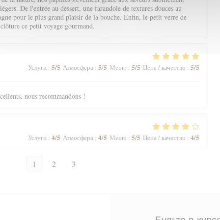
 légers. De l'entrée au dessert, une farandole de textures douces au
ne pour le plus grand plaisir de la bouche. Enfin, le petit verre de
 clôture ce petit voyage gourmand.
5
/5
5
/5
5
/5
5
/5
Услуги
:
Атмосфера
:
Меню
:
Цена / качество
:
excellents, nous recommandons !
4
/5
4
/5
5
/5
4
/5
Услуги
:
Атмосфера
:
Меню
:
Цена / качество
:
1
2
3