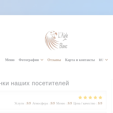
Меню
Фотографии
Отзывы
Карта и контакты
RU
нки наших посетителей
5
/5
5
/5
5
/5
5
/5
Услуги
:
Атмосфера
:
Меню
:
Цена / качество
: