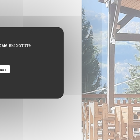
рые вы хотите
вать