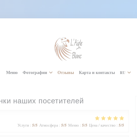
Меню
Фотографии
Отзывы
Карта и контакты
RU
нки наших посетителей
5
/5
5
/5
5
/5
5
/5
Услуги
:
Атмосфера
:
Меню
:
Цена / качество
: