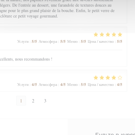
 légers. De l'entrée au dessert, une farandole de textures douces au
ne pour le plus grand plaisir de la bouche. Enfin, le petit verre de
 clôture ce petit voyage gourmand.
5
/5
5
/5
5
/5
5
/5
Услуги
:
Атмосфера
:
Меню
:
Цена / качество
:
excellents, nous recommandons !
4
/5
4
/5
5
/5
4
/5
Услуги
:
Атмосфера
:
Меню
:
Цена / качество
:
1
2
3