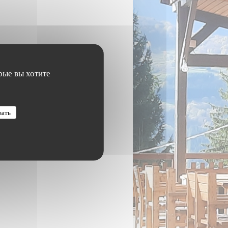
рые вы хотите
вать