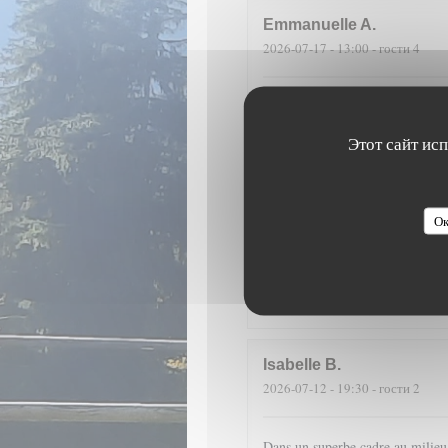
Emmanuelle
A
2026-07-17
- 13:00 - гости 4
Fantastique emplacement et une c
sont merveilleuses à voir et à ma
Этот сайт ис
D
2026-07-14
- 19:30 - гости 4
Ок
Dans un cadre merveilleux, en pl
cuisine de qualité (encornets far
liqueur maison de pomme de pin 
Isabelle
B
2026-07-12
- 19:30 - гости 2
Dans un superbe cadre au milieu d