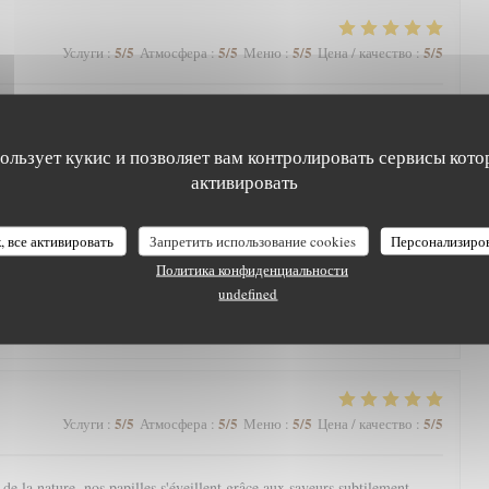
5
/5
5
/5
5
/5
5
/5
Услуги
:
Атмосфера
:
Меню
:
Цена / качество
:
arte qui nous régale toujours. Une mention spéciale aux pâtisseries qui
nger.
пользует кукис и позволяет вам контролировать сервисы кото
активировать
5
/5
5
/5
5
/5
4
/5
Услуги
:
Атмосфера
:
Меню
:
Цена / качество
:
, все активировать
Запретить использование cookies
Персонализиро
Политика конфиденциальности
eine nature avec une magnifique vue, l’Aigle Blanche vous offre une
undefined
cis et pièce de vieux fondante par exemple). Service agréable. Et petite
à la fin, à goûter impérativement !
5
/5
5
/5
5
/5
5
/5
Услуги
:
Атмосфера
:
Меню
:
Цена / качество
:
e la nature, nos papilles s'éveillent grâce aux saveurs subtilement