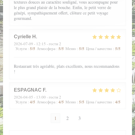
textures douces au caractère souligné, vous accompagne pour
le plus grand plaisir de la bouche. Enfin, le petit verre de
génépi, sympathiquement offert, clôture ce petit voyage
gourmand.
Cyrielle
H
2026-07-09
- 12:15 - гости 2
5
/5
5
/5
5
/5
5
/5
Услуги
:
Атмосфера
:
Меню
:
Цена / качество
:
Restaurant très agréable, plats excellents, nous recommandons
!
ESPAGNAC
F
2026-04-05
- 13:00 - гости 2
4
/5
4
/5
5
/5
4
/5
Услуги
:
Атмосфера
:
Меню
:
Цена / качество
:
1
2
3