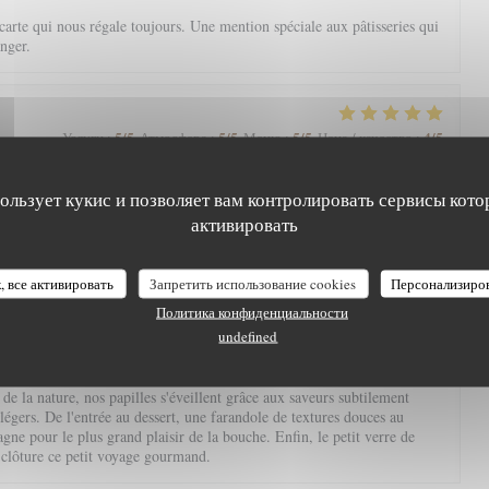
arte qui nous régale toujours. Une mention spéciale aux pâtisseries qui
nger.
5
/5
5
/5
5
/5
4
/5
Услуги
:
Атмосфера
:
Меню
:
Цена / качество
:
пользует кукис и позволяет вам контролировать сервисы кото
eine nature avec une magnifique vue, l’Aigle Blanche vous offre une
cis et pièce de vieux fondante par exemple). Service agréable. Et petite
активировать
à la fin, à goûter impérativement !
, все активировать
Запретить использование cookies
Персонализиро
Политика конфиденциальности
5
/5
5
/5
5
/5
5
/5
Услуги
:
Атмосфера
:
Меню
:
Цена / качество
:
undefined
e la nature, nos papilles s'éveillent grâce aux saveurs subtilement
 légers. De l'entrée au dessert, une farandole de textures douces au
ne pour le plus grand plaisir de la bouche. Enfin, le petit verre de
 clôture ce petit voyage gourmand.