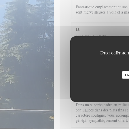
Fantastique emplacement et une c
sont merveilleuses à voir et à ma
D
2026-07-14
- 19:30 - гости 4
Этот сайт ис
Dans un cadre merveilleux, en pl
cuisine de qualité (encornets far
liqueur maison de pomme de pin 
Ок
Isabelle
B
2026-07-12
- 19:30 - гости 2
Dans un superbe cadre au milieu d
conjuguées dans des plats fins et
caractère souligné, vous accompag
génépi, sympathiquement offert,