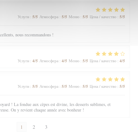
5
/5
5
/5
5
/5
5
/5
Услуги
:
Атмосфера
:
Меню
:
Цена / качество
:
excellents, nous recommandons !
4
/5
4
/5
5
/5
4
/5
Услуги
:
Атмосфера
:
Меню
:
Цена / качество
:
5
/5
5
/5
5
/5
5
/5
Услуги
:
Атмосфера
:
Меню
:
Цена / качество
:
oyard ! La fondue aux cèpes est divine, les desserts sublimes, et
ureuse. On y revient chaque année avec bonheur !
1
2
3