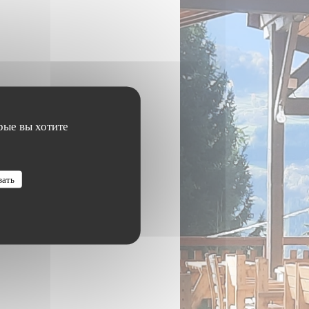
рые вы хотите
вать