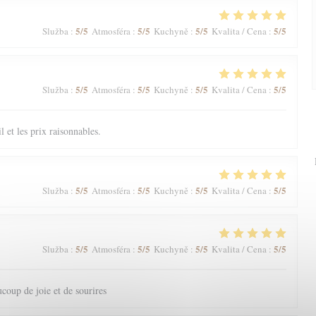
5
/5
5
/5
5
/5
5
/5
Služba
:
Atmosféra
:
Kuchyně
:
Kvalita / Cena
:
5
/5
5
/5
5
/5
5
/5
Služba
:
Atmosféra
:
Kuchyně
:
Kvalita / Cena
:
il et les prix raisonnables.
5
/5
5
/5
5
/5
5
/5
Služba
:
Atmosféra
:
Kuchyně
:
Kvalita / Cena
:
5
/5
5
/5
5
/5
5
/5
Služba
:
Atmosféra
:
Kuchyně
:
Kvalita / Cena
:
coup de joie et de sourires