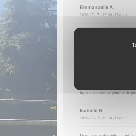
Emmanuelle
A
2026-07-17
- 13:00 - Hosté 4
Fantastique emplacement et une c
sont merveilleuses à voir et à ma
T
D
2026-07-14
- 19:30 - Hosté 4
Dans un cadre merveilleux, en pl
cuisine de qualité (encornets far
liqueur maison de pomme de pin 
Isabelle
B
2026-07-12
- 19:30 - Hosté 2
Dans un superbe cadre au milieu d