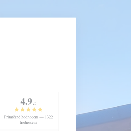
4.9
/5
Průměrné hodnocení —
1322
hodnoceni