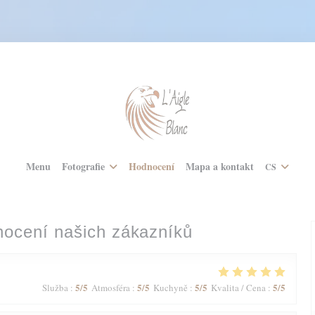
Menu
Fotografie
Hodnocení
Mapa a kontakt
CS
ocení našich zákazníků
5
/5
5
/5
5
/5
5
/5
Služba
:
Atmosféra
:
Kuchyně
:
Kvalita / Cena
: