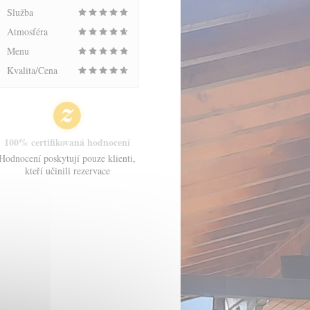
Služba
Atmosféra
Menu
Kvalita/Cena
100% certifikovaná hodnocení
Hodnocení poskytují pouze klienti,
kteří učinili rezervace