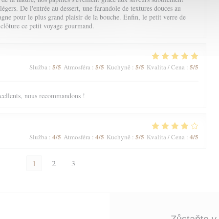
 légers. De l'entrée au dessert, une farandole de textures douces au
ne pour le plus grand plaisir de la bouche. Enfin, le petit verre de
 clôture ce petit voyage gourmand.
5
/5
5
/5
5
/5
5
/5
Služba
:
Atmosféra
:
Kuchyně
:
Kvalita / Cena
:
excellents, nous recommandons !
4
/5
4
/5
5
/5
4
/5
Služba
:
Atmosféra
:
Kuchyně
:
Kvalita / Cena
:
1
2
3