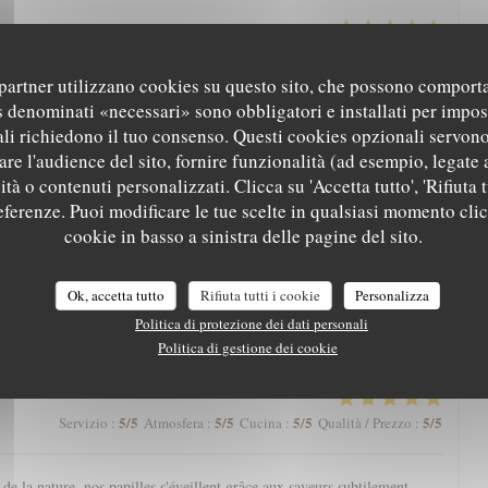
5
/5
5
/5
5
/5
5
/5
Servizio
:
Atmosfera
:
Cucina
:
Qualità / Prezzo
:
i partner utilizzano cookies su questo sito, che possono comporta
s denominati «necessari» sono obbligatori e installati per impos
arte qui nous régale toujours. Une mention spéciale aux pâtisseries qui
li richiedono il tuo consenso. Questi cookies opzionali servono
nger.
re l'audience del sito, fornire funzionalità (ad esempio, legate 
tà o contenuti personalizzati. Clicca su 'Accetta tutto', 'Rifiuta t
referenze. Puoi modificare le tue scelte in qualsiasi momento cli
5
/5
5
/5
5
/5
4
/5
Servizio
:
Atmosfera
:
Cucina
:
Qualità / Prezzo
:
cookie in basso a sinistra delle pagine del sito.
eine nature avec une magnifique vue, l’Aigle Blanche vous offre une
Ok, accetta tutto
Rifiuta tutti i cookie
Personalizza
cis et pièce de vieux fondante par exemple). Service agréable. Et petite
Politica di protezione dei dati personali
à la fin, à goûter impérativement !
Politica di gestione dei cookie
5
/5
5
/5
5
/5
5
/5
Servizio
:
Atmosfera
:
Cucina
:
Qualità / Prezzo
:
e la nature, nos papilles s'éveillent grâce aux saveurs subtilement