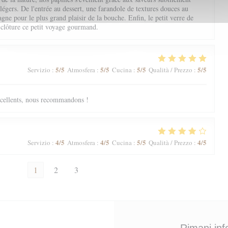
 légers. De l'entrée au dessert, une farandole de textures douces au
ne pour le plus grand plaisir de la bouche. Enfin, le petit verre de
 clôture ce petit voyage gourmand.
5
/5
5
/5
5
/5
5
/5
Servizio
:
Atmosfera
:
Cucina
:
Qualità / Prezzo
:
excellents, nous recommandons !
4
/5
4
/5
5
/5
4
/5
Servizio
:
Atmosfera
:
Cucina
:
Qualità / Prezzo
:
1
2
3