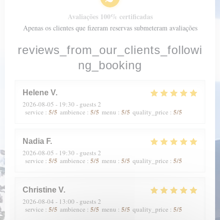
Avaliações 100% certificadas
Apenas os clientes que fizeram reservas submeteram avaliações
reviews_from_our_clients_followi
ng_booking
Helene
V
2026-08-05
- 19:30 - guests 2
5
/5
5
/5
5
/5
5
/5
service
:
ambience
:
menu
:
quality_price
:
Nadia
F
2026-08-05
- 19:30 - guests 2
5
/5
5
/5
5
/5
5
/5
service
:
ambience
:
menu
:
quality_price
:
Christine
V
2026-08-04
- 13:00 - guests 2
5
/5
5
/5
5
/5
5
/5
service
:
ambience
:
menu
:
quality_price
: