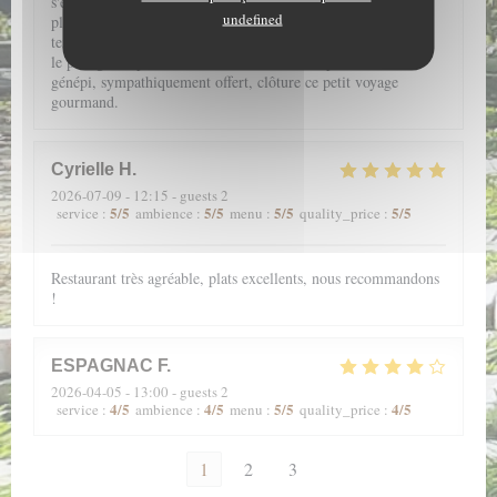
s'éveillent grâce aux saveurs subtilement conjuguées dans des
undefined
plats fins et légers. De l'entrée au dessert, une farandole de
textures douces au caractère souligné, vous accompagne pour
le plus grand plaisir de la bouche. Enfin, le petit verre de
génépi, sympathiquement offert, clôture ce petit voyage
gourmand.
Cyrielle
H
2026-07-09
- 12:15 - guests 2
5
/5
5
/5
5
/5
5
/5
service
:
ambience
:
menu
:
quality_price
:
Restaurant très agréable, plats excellents, nous recommandons
!
ESPAGNAC
F
2026-04-05
- 13:00 - guests 2
4
/5
4
/5
5
/5
4
/5
service
:
ambience
:
menu
:
quality_price
:
1
2
3