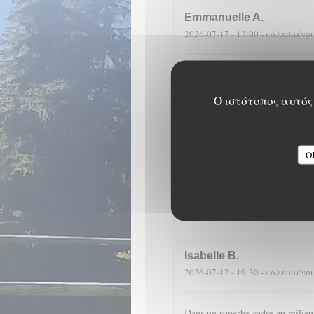
Emmanuelle
A
2026-07-17
- 13:00 - καλεσμένοι
Fantastique emplacement et une c
sont merveilleuses à voir et à ma
Ο ιστότοπος αυτός 
D
2026-07-14
- 19:30 - καλεσμένοι
O
Dans un cadre merveilleux, en pl
cuisine de qualité (encornets far
liqueur maison de pomme de pin 
Isabelle
B
2026-07-12
- 19:30 - καλεσμένοι
Dans un superbe cadre au milieu d