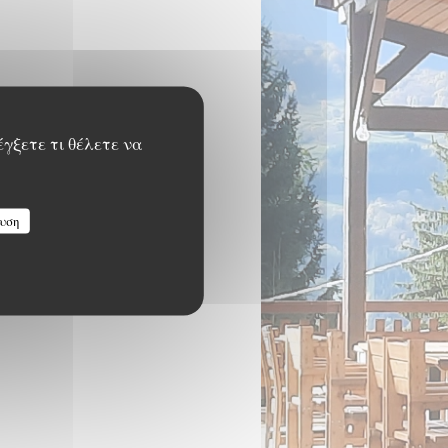
έγξετε τι θέλετε να
υση