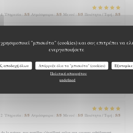
5
/5
5
/5
5
/5
5
/5
 4
Υπηρεσία
:
Ατμόσφαιρα
:
Μενού
:
Ποιότητα / Τιμή
:
arte qui nous régale toujours. Une mention spéciale aux pâtisseries qui
nger.
χρησιμοποιεί "μπισκότα" (cookies) και σας επιτρέπει να ελ
ενεργοποιήσετε
5
/5
5
/5
5
/5
4
/5
 4
Υπηρεσία
:
Ατμόσφαιρα
:
Μενού
:
Ποιότητα / Τιμή
:
K, αποδοχή όλων
Απόρριψε όλα τα "μπισκότα" (cookies)
Εξατομίκε
Πολιτική απορρήτου
eine nature avec une magnifique vue, l’Aigle Blanche vous offre une
undefined
cis et pièce de vieux fondante par exemple). Service agréable. Et petite
à la fin, à goûter impérativement !
5
/5
5
/5
5
/5
5
/5
 2
Υπηρεσία
:
Ατμόσφαιρα
:
Μενού
:
Ποιότητα / Τιμή
:
e la nature, nos papilles s'éveillent grâce aux saveurs subtilement