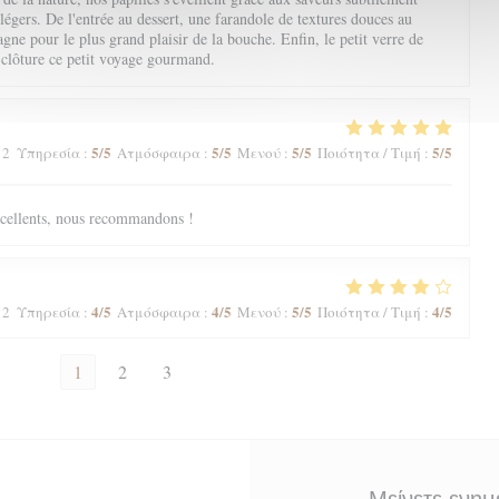
 légers. De l'entrée au dessert, une farandole de textures douces au
ne pour le plus grand plaisir de la bouche. Enfin, le petit verre de
 clôture ce petit voyage gourmand.
5
/5
5
/5
5
/5
5
/5
 2
Υπηρεσία
:
Ατμόσφαιρα
:
Μενού
:
Ποιότητα / Τιμή
:
excellents, nous recommandons !
4
/5
4
/5
5
/5
4
/5
 2
Υπηρεσία
:
Ατμόσφαιρα
:
Μενού
:
Ποιότητα / Τιμή
:
1
2
3