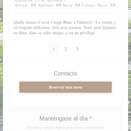
2026-04-04
- 13:30 - Invitados 3
5
/5
5
/5
5
/5
5
/5
Servicio
:
Ambiente
:
Menú
:
Calidad / Precio
:
Quelle chance d’avoir l’Aigle Blanc à Valmorel ! La cuisine y
est toujours délicieuse, faite avec passion. Venir pour déjeuner
ou dîner, dans ce cadre unique, c’est un privilège.
1
2
3
Contacto
Reservar una mesa
Manténgase al día
*
Suscríbase a nuestro boletín para recibir comunicaciones