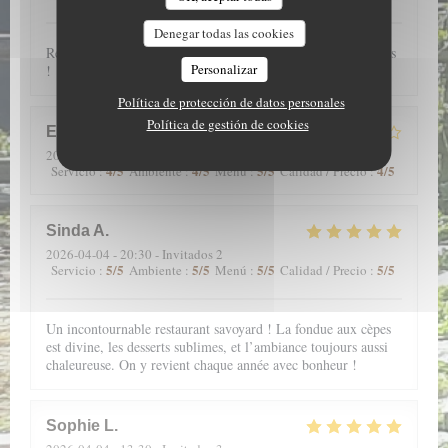
Denegar todas las cookies
Restaurant très agréable, plats excellents, nous recommandons
Personalizar
!
Política de protección de datos personales
Política de gestión de cookies
ESPAGNAC
F
2026-04-05
- 13:00 - Invitados 2
4
/5
4
/5
5
/5
4
/5
Servicio
:
Ambiente
:
Menú
:
Calidad / Precio
:
Sinda
A
2026-04-04
- 20:30 - Invitados 2
5
/5
5
/5
5
/5
5
/5
Servicio
:
Ambiente
:
Menú
:
Calidad / Precio
:
Un incontournable restaurant savoyard ! La fondue aux cèpes
est divine, les desserts sublimes, et l’ambiance toujours aussi
chaleureuse. On y revient chaque année avec bonheur !
Sophie
L