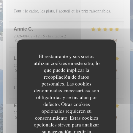
Tout : le cadre, les plats, l’accueil et les prix raisonnables.
Annie
C
2026-08-02
- 12:15 - Invitados 2
5
/5
5
/5
5
/5
5
/5
Servicio
:
Ambiente
:
Menú
:
Calidad / Precio
:
El restaurante y sus socios
Louise
S
utilizan cookies en este sitio, lo
2026-07-23
- 20:00 - Invitados 6
que puede implicar la
5
/5
5
/5
5
/5
5
/5
Servicio
:
Ambiente
:
Menú
:
Calidad / Precio
:
recopilación de datos
personales. Las cookies
Un accueil chaleureux, avec beaucoup de joie et de sourires
denominadas «necesarias» son
obligatorias y se instalan por
defecto. Otras cookies
Emmanuelle
A
opcionales requieren su
2026-07-17
- 13:00 - Invitados 4
consentimiento. Estas cookies
5
/5
5
/5
5
/5
5
/5
Servicio
:
Ambiente
:
Menú
:
Calidad / Precio
:
opcionales sirven para analizar
su navegación, medir la