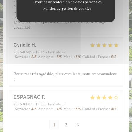
s'éveillent grâce aux saveurs subtilement conjuguées dans des
Política de protección de datos personales
plats fins et légers. De l'entrée au dessert, une farandole de
Política de gestión de cookies
textures douces au caractère souligné, vous accompagne pour
le plus grand plaisir de la bouche. Enfin, le petit verre de
génépi, sympathiquement offert, clôture ce petit voyage
gourmand.
Cyrielle
H
2026-07-09
- 12:15 - Invitados 2
5
/5
5
/5
5
/5
5
/5
Servicio
:
Ambiente
:
Menú
:
Calidad / Precio
:
Restaurant très agréable, plats excellents, nous recommandons
!
ESPAGNAC
F
2026-04-05
- 13:00 - Invitados 2
4
/5
4
/5
5
/5
4
/5
Servicio
:
Ambiente
:
Menú
:
Calidad / Precio
:
1
2
3