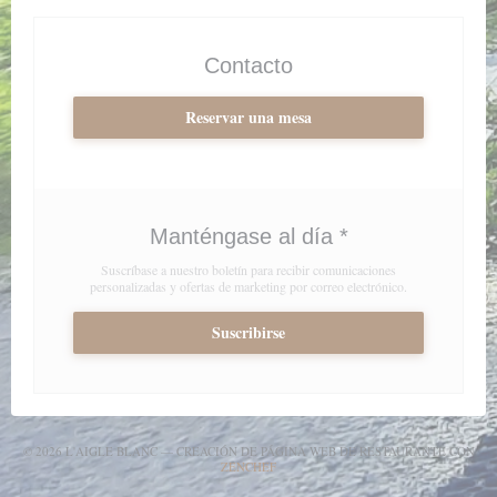
Contacto
Reservar una mesa
Manténgase al día
*
Suscríbase a nuestro boletín para recibir comunicaciones
personalizadas y ofertas de marketing por correo electrónico.
Suscribirse
© 2026 L'AIGLE BLANC — CREACIÓN DE PÁGINA WEB DE RESTAURANTE CON
((ABRE EN UNA NUEVA VENTANA))
ZENCHEF