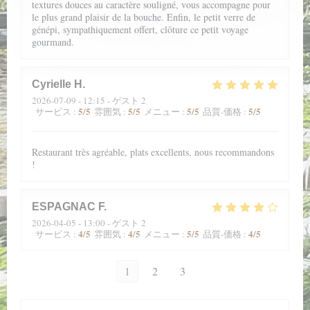
textures douces au caractère souligné, vous accompagne pour
le plus grand plaisir de la bouche. Enfin, le petit verre de
génépi, sympathiquement offert, clôture ce petit voyage
gourmand.
Cyrielle
H
2026-07-09
- 12:15 - ゲスト 2
5
/5
5
/5
5
/5
5
/5
サービス
:
雰囲気
:
メニュー
:
品質-価格
:
Restaurant très agréable, plats excellents, nous recommandons
!
ESPAGNAC
F
2026-04-05
- 13:00 - ゲスト 2
4
/5
4
/5
5
/5
4
/5
サービス
:
雰囲気
:
メニュー
:
品質-価格
:
1
2
3