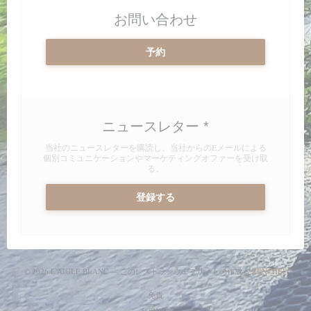
お問い合わせ
予約
ニュースレター
*
当社のニュースレターを購読し、当社からのEメールによる
個別コミュニケーションやマーケティングオファーを受け取
る。
登録する
((新
© 2026 L'AIGLE BLANC — このレストランウェブサイトの作成者
ZENCHEF
((新しいウィンドウで開きます))
免責
((新しいウィンドウで開きます))