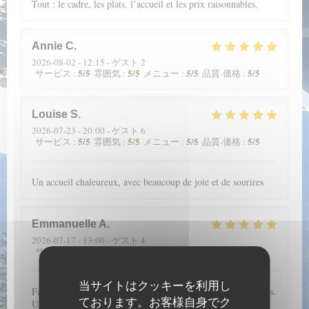
Tout : le cadre, les plats, l’accueil et les prix raisonnables.
Annie
C
2026-08-02
- 12:15 - ゲスト 2
5
/5
5
/5
5
/5
5
/5
サービス
:
雰囲気
:
メニュー
:
品質-価格
:
Louise
S
2026-07-23
- 20:00 - ゲスト 6
5
/5
5
/5
5
/5
5
/5
サービス
:
雰囲気
:
メニュー
:
品質-価格
:
Un accueil chaleureux, avec beaucoup de joie et de sourires
Emmanuelle
A
2026-07-17
- 13:00 - ゲスト 4
5
/5
5
/5
5
/5
5
/5
サービス
:
雰囲気
:
メニュー
:
品質-価格
:
当サイトはクッキーを利用し
Fantastique emplacement et une carte qui nous régale toujours.
ております。お客様自身でク
Une mention spéciale aux pâtisseries qui sont merveilleuses à