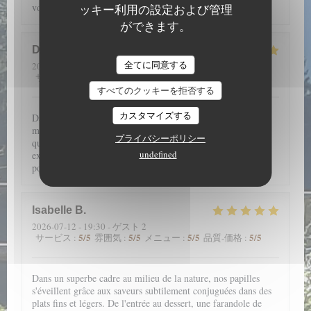
voir et à manger.
ッキー利用の設定および管理
ができます。
D
全てに同意する
2026-07-14
- 19:30 - ゲスト 4
5
/5
5
/5
5
/5
4
/5
サービス
:
雰囲気
:
メニュー
:
品質-価格
:
すべてのクッキーを拒否する
カスタマイズする
Dans un cadre merveilleux, en pleine nature avec une
magnifique vue, l’Aigle Blanche vous offre une cuisine de
プライバシーポリシー
qualité (encornets farcis et pièce de vieux fondante par
undefined
exemple). Service agréable. Et petite liqueur maison de
pomme de pin à la fin, à goûter impérativement !
Isabelle
B
2026-07-12
- 19:30 - ゲスト 2
5
/5
5
/5
5
/5
5
/5
サービス
:
雰囲気
:
メニュー
:
品質-価格
:
Dans un superbe cadre au milieu de la nature, nos papilles
s'éveillent grâce aux saveurs subtilement conjuguées dans des
plats fins et légers. De l'entrée au dessert, une farandole de