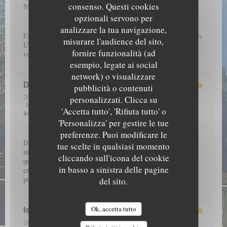
consenso. Questi cookies
5
/5
opzionali servono per
analizzare la tua navigazione,
Fantastique emplacement et une carte qui nous régale toujours.
misurare l'audience del sito,
Une mention spéciale aux pâtisseries qui sont merveilleuses à
fornire funzionalità (ad
voir et à manger.
esempio, legate ai social
network) o visualizzare
D
pubblicità o contenuti
2026-07-14
- 19:30 - Ospiti 4
personalizzati. Clicca su
5
/5
5
/5
5
/5
Servizio
:
Atmosfera
:
Cucina
:
Qualità / Prezzo
:
'Accetta tutto', 'Rifiuta tutto' o
4
/5
'Personalizza' per gestire le tue
preferenze. Puoi modificare le
Dans un cadre merveilleux, en pleine nature avec une
tue scelte in qualsiasi momento
magnifique vue, l’Aigle Blanche vous offre une cuisine de
cliccando sull'icona del cookie
qualité (encornets farcis et pièce de vieux fondante par
in basso a sinistra delle pagine
exemple). Service agréable. Et petite liqueur maison de
pomme de pin à la fin, à goûter impérativement !
del sito.
Ok, accetta tutto
Isabelle
B
2026-07-12
- 19:30 - Ospiti 2