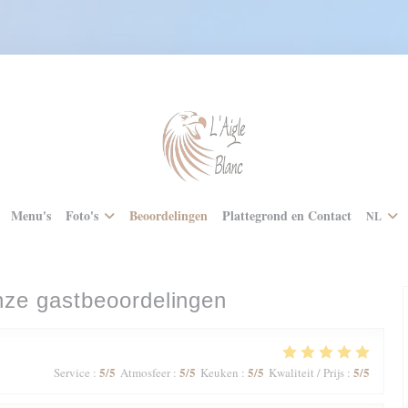
Menu's
Foto's
Beoordelingen
Plattegrond en Contact
NL
ze gastbeoordelingen
5
/5
5
/5
5
/5
5
/5
Service
:
Atmosfeer
:
Keuken
:
Kwaliteit / Prijs
: