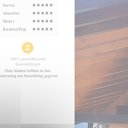
Service
Atmosfeer
Menu's
Kwaliteit/Prijs
100% gecertificeerde
beoordelingen
Onze klanten hebben na hun
eservering een beoordeling gegeven