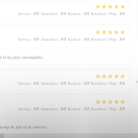
5
/5
5
/5
5
/5
5
/5
Service
:
Atmosfeer
:
Keuken
:
Kwaliteit / Prijs
:
5
/5
5
/5
5
/5
5
/5
Service
:
Atmosfeer
:
Keuken
:
Kwaliteit / Prijs
:
il et les prix raisonnables.
r
5
/5
5
/5
5
/5
5
/5
Service
:
Atmosfeer
:
Keuken
:
Kwaliteit / Prijs
:
5
/5
5
/5
5
/5
5
/5
Service
:
Atmosfeer
:
Keuken
:
Kwaliteit / Prijs
:
coup de joie et de sourires