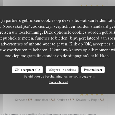
5
/5
5
/5
5
/5
5
/5
Service
:
Atmosfeer
:
Keuken
:
Kwaliteit / Prijs
:
zijn partners gebruiken cookies op deze site, wat kan leiden tot
'Noodzakelijke' cookies zijn verplicht en worden standaard ge
arte qui nous régale toujours. Une mention spéciale aux pâtisseries qui
ereisen uw toestemming. Deze optionele cookies worden gebruik
nger.
tepubliek te meten, functies te bieden (bijv. gerelateerd aan so
advertenties of inhoud weer te geven. Klik op 'OK, accepteer alle
m uw voorkeuren te beheren. U kunt uw keuzes op elk moment wi
5
/5
5
/5
5
/5
4
/5
Service
:
Atmosfeer
:
Keuken
:
Kwaliteit / Prijs
:
cookiepictogram linksonder op de sitepagina's te klikken.
eine nature avec une magnifique vue, l’Aigle Blanche vous offre une
OK, accepteer alle
Weiger alle cookies
Personaliseer
cis et pièce de vieux fondante par exemple). Service agréable. Et petite
Beleid voor de bescherming van persoonsgegevens
à la fin, à goûter impérativement !
Cookiebeleid
5
/5
5
/5
5
/5
5
/5
Service
:
Atmosfeer
:
Keuken
:
Kwaliteit / Prijs
:
e la nature, nos papilles s'éveillent grâce aux saveurs subtilement