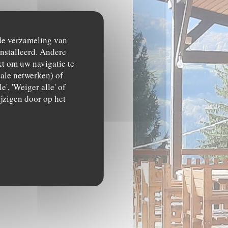
 de verzameling van
ïnstalleerd. Andere
t om uw navigatie te
ciale netwerken) of
', 'Weiger alle' of
jzigen door op het