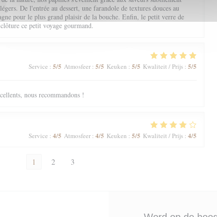
 légers. De l'entrée au dessert, une farandole de textures douces au
ne pour le plus grand plaisir de la bouche. Enfin, le petit verre de
 clôture ce petit voyage gourmand.
5
/5
5
/5
5
/5
5
/5
Service
:
Atmosfeer
:
Keuken
:
Kwaliteit / Prijs
:
excellents, nous recommandons !
4
/5
4
/5
5
/5
4
/5
Service
:
Atmosfeer
:
Keuken
:
Kwaliteit / Prijs
:
1
2
3