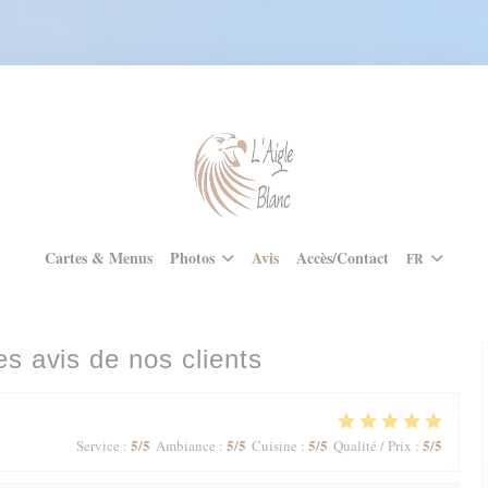
Cartes & Menus
Photos
Avis
Accès/Contact
FR
es avis de nos clients
5
/5
5
/5
5
/5
5
/5
Service
:
Ambiance
:
Cuisine
:
Qualité / Prix
: