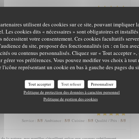
5
/5
5
/5
5
/5
5
/5
Service
:
Ambiance
:
Cuisine
:
Qualité / Prix
:
partenaires utilisent des cookies sur ce site, pouvant impliquer 
l. Les cookies dits « nécessaires » sont obligatoires et installés
arte qui nous régale toujours. Une mention spéciale aux pâtisseries qui
fs nécessitent votre consentement. Ces cookies facultatifs serven
nger.
'audience du site, proposer des fonctionnalités (ex : en lien ave
icités ou contenus personnalisés. Cliquez sur « Tout accepter », 
r gérer vos préférences. Vous pouvez modifier vos choix à tou
5
/5
5
/5
5
/5
4
/5
Service
:
Ambiance
:
Cuisine
:
Qualité / Prix
:
r l'icône représentant un cookie en bas à gauche des pages du si
eine nature avec une magnifique vue, l’Aigle Blanche vous offre une
Tout accepter
Tout refuser
Personnaliser
cis et pièce de vieux fondante par exemple). Service agréable. Et petite
Politique de protection des données à caractère personnel
à la fin, à goûter impérativement !
Politique de gestion des cookies
5
/5
5
/5
5
/5
5
/5
Service
:
Ambiance
:
Cuisine
:
Qualité / Prix
:
e la nature, nos papilles s'éveillent grâce aux saveurs subtilement