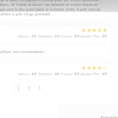
 légers. De l'entrée au dessert, une farandole de textures douces au
ne pour le plus grand plaisir de la bouche. Enfin, le petit verre de
 clôture ce petit voyage gourmand.
5
/5
5
/5
5
/5
5
/5
Service
:
Ambiance
:
Cuisine
:
Qualité / Prix
:
excellents, nous recommandons !
4
/5
4
/5
5
/5
4
/5
Service
:
Ambiance
:
Cuisine
:
Qualité / Prix
:
1
2
3