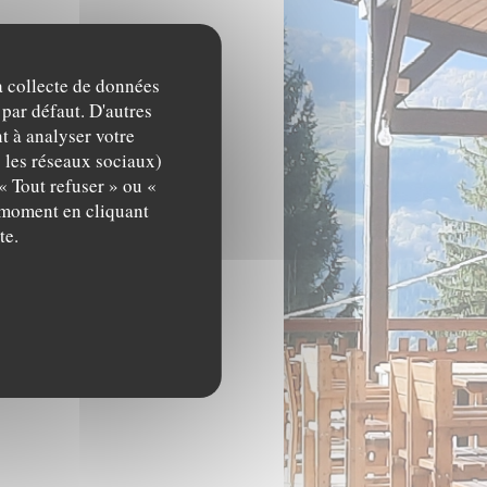
la collecte de données
 par défaut. D'autres
t à analyser votre
c les réseaux sociaux)
« Tout refuser » ou «
t moment en cliquant
te.