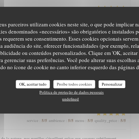
5
/5
5
/5
5
/5
5
/5
service
:
ambience
:
menu
:
quality_price
:
eus parceiros utilizam cookies neste site, o que pode implicar 
kies denominados «necessários» são obrigatórios e instalados p
arte qui nous régale toujours. Une mention spéciale aux pâtisseries qui
s requerem seu consentimento. Esses cookies opcionais servem 
nger.
a audiência do site, oferecer funcionalidades (por exemplo, rel
ublicidade ou conteúdos personalizados. Clique em 'OK, aceitar 
ara gerenciar suas preferências. Você pode alterar suas escolha
5
/5
5
/5
5
/5
4
/5
service
:
ambience
:
menu
:
quality_price
:
ndo no ícone de cookie no canto inferior esquerdo das páginas do
eine nature avec une magnifique vue, l’Aigle Blanche vous offre une
OK, aceitar tudo
Proíbe todos cookies
Personalizar
cis et pièce de vieux fondante par exemple). Service agréable. Et petite
Política de proteção de dados pessoais
à la fin, à goûter impérativement !
undefined
5
/5
5
/5
5
/5
5
/5
service
:
ambience
:
menu
:
quality_price
:
e la nature, nos papilles s'éveillent grâce aux saveurs subtilement