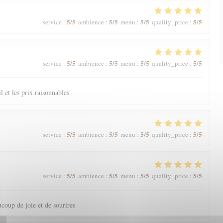
5
/5
5
/5
5
/5
5
/5
service
:
ambience
:
menu
:
quality_price
:
5
/5
5
/5
5
/5
5
/5
service
:
ambience
:
menu
:
quality_price
:
il et les prix raisonnables.
5
/5
5
/5
5
/5
5
/5
service
:
ambience
:
menu
:
quality_price
:
5
/5
5
/5
5
/5
5
/5
service
:
ambience
:
menu
:
quality_price
:
coup de joie et de sourires