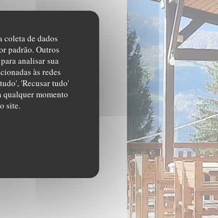
na coleta de dados
or padrão. Outros
para analisar sua
acionadas às redes
tudo', 'Recusar tudo'
s a qualquer momento
 site.