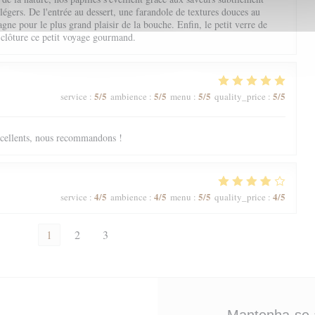
 légers. De l'entrée au dessert, une farandole de textures douces au
ne pour le plus grand plaisir de la bouche. Enfin, le petit verre de
 clôture ce petit voyage gourmand.
5
/5
5
/5
5
/5
5
/5
service
:
ambience
:
menu
:
quality_price
:
excellents, nous recommandons !
4
/5
4
/5
5
/5
4
/5
service
:
ambience
:
menu
:
quality_price
:
1
2
3