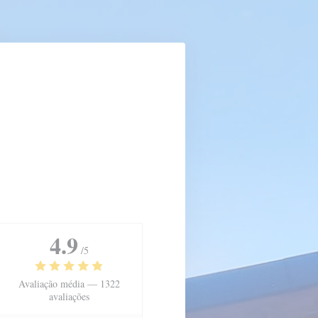
4.9
/5
Avaliação média —
1322
avaliações