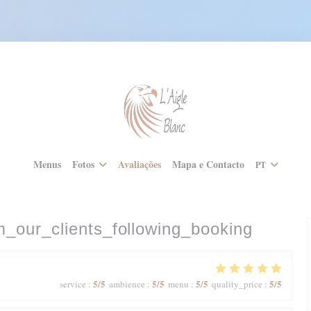
Menus
Fotos
Avaliações
Mapa e Contacto
PT
m_our_clients_following_booking
5
/5
5
/5
5
/5
5
/5
service
:
ambience
:
menu
:
quality_price
: