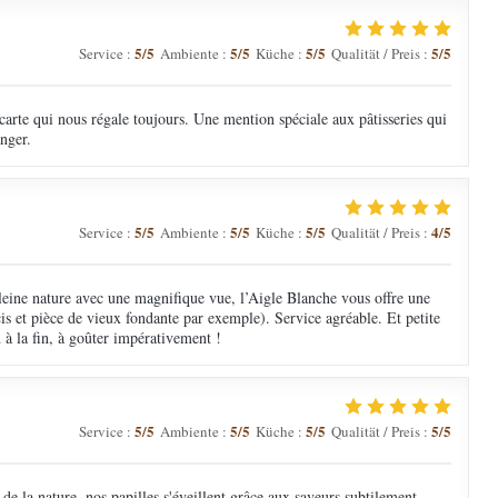
5
/5
5
/5
5
/5
5
/5
Service
:
Ambiente
:
Küche
:
Qualität / Preis
:
arte qui nous régale toujours. Une mention spéciale aux pâtisseries qui
nger.
5
/5
5
/5
5
/5
4
/5
Service
:
Ambiente
:
Küche
:
Qualität / Preis
:
eine nature avec une magnifique vue, l’Aigle Blanche vous offre une
cis et pièce de vieux fondante par exemple). Service agréable. Et petite
à la fin, à goûter impérativement !
5
/5
5
/5
5
/5
5
/5
Service
:
Ambiente
:
Küche
:
Qualität / Preis
:
e la nature, nos papilles s'éveillent grâce aux saveurs subtilement