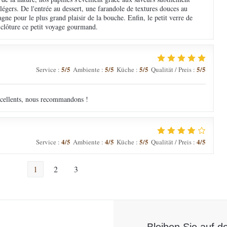
 légers. De l'entrée au dessert, une farandole de textures douces au
ne pour le plus grand plaisir de la bouche. Enfin, le petit verre de
 clôture ce petit voyage gourmand.
5
/5
5
/5
5
/5
5
/5
Service
:
Ambiente
:
Küche
:
Qualität / Preis
:
excellents, nous recommandons !
4
/5
4
/5
5
/5
4
/5
Service
:
Ambiente
:
Küche
:
Qualität / Preis
:
1
2
3