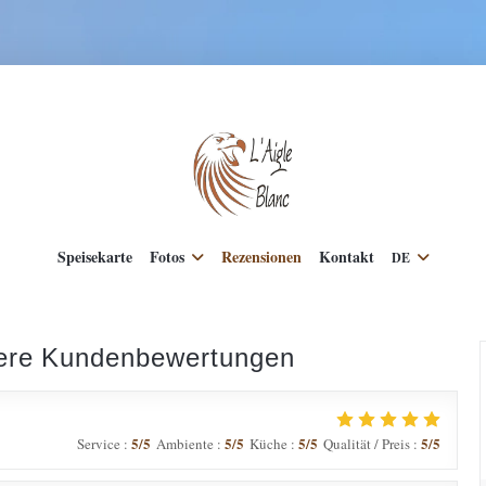
Speisekarte
Fotos
Rezensionen
Kontakt
DE
ere Kundenbewertungen
5
/5
5
/5
5
/5
5
/5
Service
:
Ambiente
:
Küche
:
Qualität / Preis
: