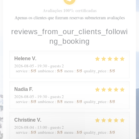
Avaliações 100% certificadas
Apenas os clientes que fizeram reservas submeteram avaliações
reviews_from_our_clients_followi
ng_booking
Helene
V
2026-08-05
- 19:30 - guests 2
5
/5
5
/5
5
/5
5
/5
service
:
ambience
:
menu
:
quality_price
:
Nadia
F
2026-08-05
- 19:30 - guests 2
5
/5
5
/5
5
/5
5
/5
service
:
ambience
:
menu
:
quality_price
:
Christine
V
2026-08-04
- 13:00 - guests 2
5
/5
5
/5
5
/5
5
/5
service
:
ambience
:
menu
:
quality_price
: