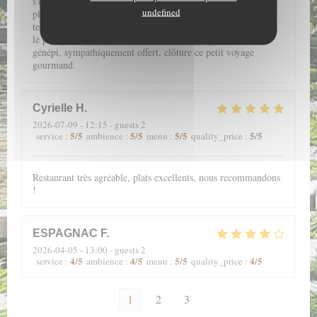
s'éveillent grâce aux saveurs subtilement conjuguées dans des
undefined
plats fins et légers. De l'entrée au dessert, une farandole de
textures douces au caractère souligné, vous accompagne pour
le plus grand plaisir de la bouche. Enfin, le petit verre de
génépi, sympathiquement offert, clôture ce petit voyage
gourmand.
Cyrielle
H
2026-07-09
- 12:15 - guests 2
5
/5
5
/5
5
/5
5
/5
service
:
ambience
:
menu
:
quality_price
:
Restaurant très agréable, plats excellents, nous recommandons
!
ESPAGNAC
F
2026-04-05
- 13:00 - guests 2
4
/5
4
/5
5
/5
4
/5
service
:
ambience
:
menu
:
quality_price
:
1
2
3